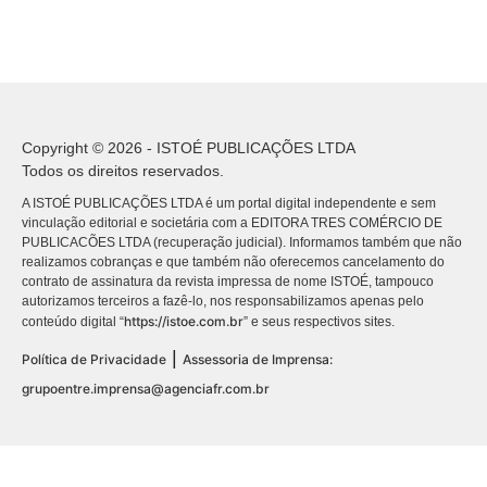
Copyright © 2026 - ISTOÉ PUBLICAÇÕES LTDA
Todos os direitos reservados.
A ISTOÉ PUBLICAÇÕES LTDA é um portal digital independente e sem
vinculação editorial e societária com a EDITORA TRES COMÉRCIO DE
PUBLICACÕES LTDA (recuperação judicial). Informamos também que não
realizamos cobranças e que também não oferecemos cancelamento do
contrato de assinatura da revista impressa de nome ISTOÉ, tampouco
autorizamos terceiros a fazê-lo, nos responsabilizamos apenas pelo
https://istoe.com.br
conteúdo digital “
” e seus respectivos sites.
|
Política de Privacidade
Assessoria de Imprensa:
grupoentre.imprensa@agenciafr.com.br