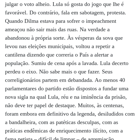
julgar o voto alheio. Lula só gosta do jogo que lhe é
favorável. Do contrário, fala em sabotagem, protesta.
Quando Dilma estava para sofrer o impeachment
ameaçou não sair mais das ruas. Na verdade a
abandonou à própria sorte. Às vésperas da sova que
levou nas eleições municipais, voltou a repetir a
cantilena dizendo que correria o País a alertar a
população. Sumiu de cena após a lavada. Lula decerto
perdeu o eixo. Não sabe mais o que fazer. Seus
correligionários partem em debandada. Ao menos 40
parlamentares do partido estão dispostos a fundar uma
nova sigla na qual Lula, réu e na iminência da prisão,
não deve ter papel de destaque. Muitos, às centenas,
foram embora em definitivo da legenda, desiludidos com
a bandalheira, com as patéticas desculpas, com as
práticas endêmicas de enriquecimento ilícito, com a
fama petista – difícil de limpar – de agremiação