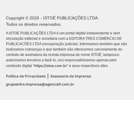
Copyright © 2026 - ISTOÉ PUBLICAÇÕES LTDA
Todos os direitos reservados.
A ISTOÉ PUBLICAÇÕES LTDA é um portal digital independente e sem
vinculação editorial e societária com a EDITORA TRES COMÉRCIO DE
PUBLICACÕES LTDA (recuperação judicial). Informamos também que não
realizamos cobranças e que também não oferecemos cancelamento do
contrato de assinatura da revista impressa de nome ISTOÉ, tampouco
autorizamos terceiros a fazê-lo, nos responsabilizamos apenas pelo
https://istoe.com.br
conteúdo digital “
” e seus respectivos sites.
|
Política de Privacidade
Assessoria de Imprensa:
grupoentre.imprensa@agenciafr.com.br