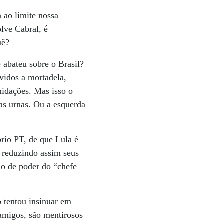
a ao limite nossa
lve Cabral, é
uê?
e abateu sobre o Brasil?
vidos a mortadela,
midações. Mas isso o
as urnas. Ou a esquerda
prio PT, de que Lula é
, reduzindo assim seus
rio de poder do “chefe
 tentou insinuar em
amigos, são mentirosos