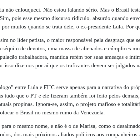
da não enlouqueci. Não estou falando sério. Mas o Brasil test
 Sim, pois esse mesmo discurso ridículo, absurdo quando envo
 por muitos quando se trata dele, o ex-presidente Lula. Por q
sim no líder petista, o maior responsável pela desgraça que s
 séquito de devotos, uma massa de alienados e cúmplices mo
população trabalhadora, mantida refém por suas ameaças e inti
isso dizemos por aí que os traficantes devem ser julgados n
álogo” entre Lula e FHC serve apenas para a narrativa do pró
is tudo que o PT e ele fizeram também foi feito pelos demais
tuais propinas. Ignora-se, assim, o projeto mafioso e totalitá
 colocar o Brasil no mesmo rumo da Venezuela.
 para o mesmo nome, e não é o de Marisa, como o desalmado
todos, dos mais próximos aliados políticos aos companheiros 