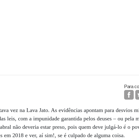
Para co
itava vez na Lava Jato. As evidências apontam para desvios m
das leis, com a impunidade garantida pelos deuses – ou pela m
abral não deveria estar preso, pois quem deve julgá-lo é o povo
es em 2018 e ver, aí sim!, se é culpado de alguma coisa.