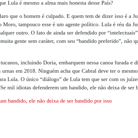
 que Lula é mesmo a alma mais honesta desse País?
 claro que o homem é culpado. E quem tem de dizer isso é a Jus
o Moro, tampouco esse é um agente político. Lula é réu da Jus
alquer outro. O fato de ainda ser defendido por “intelectuais”
 muita gente sem caráter, com seu “bandido preferido”, não 
 tucanos, incluindo Doria, embarquem nessa canoa furada e d
s urnas em 2018. Ninguém acha que Cabral deve ter o mesmo
para Lula. O único “diálogo” de Lula tem que ser com os juíze
. Se mil idiotas defenderem um bandido, ele não deixa de ser 
um bandido, ele não deixa de ser bandido por isso