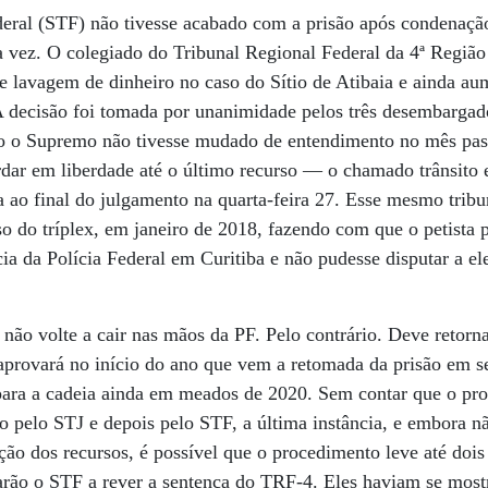
eral (STF) não tivesse acabado com a prisão após condenaçã
ra vez. O colegiado do Tribunal Regional Federal da 4ª Regi
e lavagem de dinheiro no caso do Sítio de Atibaia e ainda au
A decisão foi tomada por unanimidade pelos três desembargad
o o Supremo não tivesse mudado de entendimento no mês pas
dar em liberdade até o último recurso — o chamado trânsito 
ada ao final do julgamento na quarta-feira 27. Esse mesmo trib
so do tríplex, em janeiro de 2018, fazendo com que o petista
ia da Polícia Federal em Curitiba e não pudesse disputar a el
 não volte a cair nas mãos da PF. Pelo contrário. Deve retorn
provará no início do ano que vem a retomada da prisão em s
r para a cadeia ainda em meados de 2020. Sem contar que o pro
do pelo STJ e depois pelo STF, a última instância, e embora n
ção dos recursos, é possível que o procedimento leve até dois
rão o STF a rever a sentença do TRF-4. Eles haviam se mos