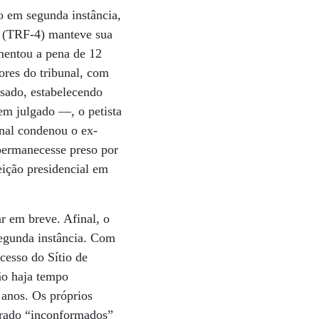
o em segunda instância,
ão (TRF-4) manteve sua
mentou a pena de 12
ores do tribunal, com
sado, estabelecendo
em julgado —, o petista
unal condenou o ex-
 permanecesse preso por
eição presidencial em
ar em breve. Afinal, o
egunda instância. Com
cesso do Sítio de
ão haja tempo
 anos. Os próprios
trado “inconformados”