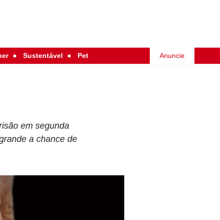
her
Sustentável
Pet
Anuncie
prisão em segunda
 grande a chance de