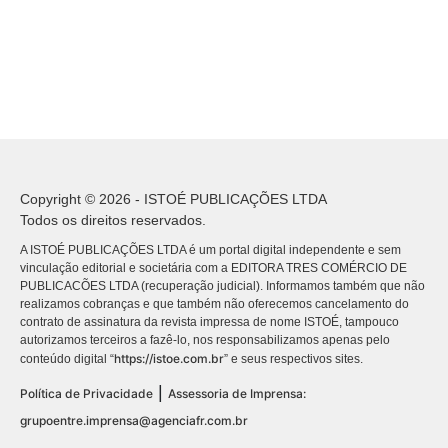
Copyright © 2026 - ISTOÉ PUBLICAÇÕES LTDA
Todos os direitos reservados.
A ISTOÉ PUBLICAÇÕES LTDA é um portal digital independente e sem
vinculação editorial e societária com a EDITORA TRES COMÉRCIO DE
PUBLICACÕES LTDA (recuperação judicial). Informamos também que não
realizamos cobranças e que também não oferecemos cancelamento do
contrato de assinatura da revista impressa de nome ISTOÉ, tampouco
autorizamos terceiros a fazê-lo, nos responsabilizamos apenas pelo
https://istoe.com.br
conteúdo digital “
” e seus respectivos sites.
|
Política de Privacidade
Assessoria de Imprensa:
grupoentre.imprensa@agenciafr.com.br