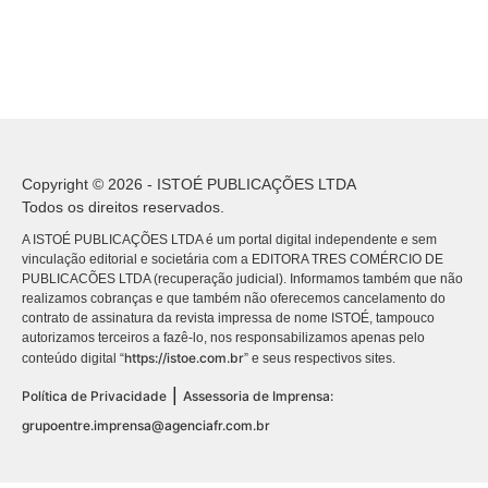
Copyright © 2026 - ISTOÉ PUBLICAÇÕES LTDA
Todos os direitos reservados.
A ISTOÉ PUBLICAÇÕES LTDA é um portal digital independente e sem
vinculação editorial e societária com a EDITORA TRES COMÉRCIO DE
PUBLICACÕES LTDA (recuperação judicial). Informamos também que não
realizamos cobranças e que também não oferecemos cancelamento do
contrato de assinatura da revista impressa de nome ISTOÉ, tampouco
autorizamos terceiros a fazê-lo, nos responsabilizamos apenas pelo
https://istoe.com.br
conteúdo digital “
” e seus respectivos sites.
|
Política de Privacidade
Assessoria de Imprensa:
grupoentre.imprensa@agenciafr.com.br