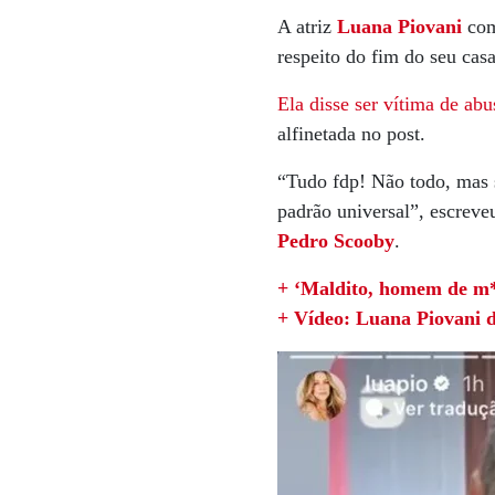
A atriz
Luana
Piovani
com
respeito do fim do seu ca
Ela disse ser vítima de ab
alfinetada no post.
“Tudo fdp! Não todo, mas 
padrão universal”, escrev
Pedro
Scooby
.
+ ‘Maldito, homem de m*
+ Vídeo: Luana Piovani de