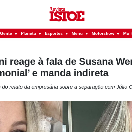
Gente
Planeta
Esportes
Menu
Motorshow
Mul
i reage à fala de Susana We
monial’ e manda indireta
ho do relato da empresária sobre a separação com Júlio 