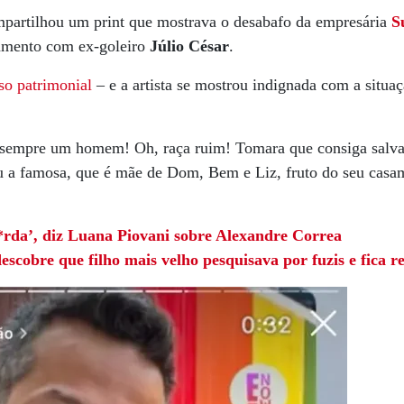
partilhou um print que mostrava o desabafo da empresária
S
samento com ex-goleiro
Júlio
César
.
uso patrimonial
– e a artista se mostrou indignada com a situ
sempre um homem! Oh, raça ruim! Tomara que consiga salvar
eu a famosa, que é mãe de Dom, Bem e Liz, fruto do seu casa
rda’, diz Luana Piovani sobre Alexandre Correa
scobre que filho mais velho pesquisava por fuzis e fica r