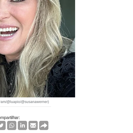
tagram/@luapio/@susanawerner)
mpartilhar: