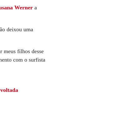
usana
Werner
a
ação deixou uma
 meus filhos desse
mento com o surfista
evoltada