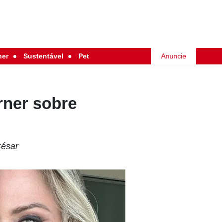
her
Sustentável
Pet
Anuncie
rner sobre
César