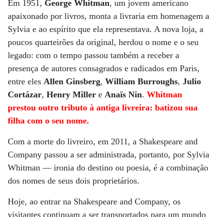
Em 1951,
George Whitman
, um jovem americano
apaixonado por livros, monta a livraria em homenagem a
Sylvia e ao espírito que ela representava. A nova loja, a
poucos quarteirões da original, herdou o nome e o seu
legado: com o tempo passou também a receber a
presença de autores consagrados e radicados em Paris,
entre eles
Allen Ginsberg
,
William Burroughs
,
Julio
Cortázar
,
Henry Miller
e
Anaïs Nin
.
Whitman
prestou outro tributo à antiga livreira: batizou sua
filha com o seu nome.
Com a morte do livreiro, em 2011, a Shakespeare and
Company passou a ser administrada, portanto, por Sylvia
Whitman — ironia do destino ou poesia, é a combinação
dos nomes de seus dois proprietários.
Hoje, ao entrar na Shakespeare and Company, os
visitantes continuam a ser transportados para um mundo