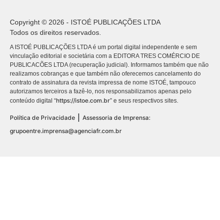
Copyright © 2026 - ISTOÉ PUBLICAÇÕES LTDA
Todos os direitos reservados.
A ISTOÉ PUBLICAÇÕES LTDA é um portal digital independente e sem
vinculação editorial e societária com a EDITORA TRES COMÉRCIO DE
PUBLICACÕES LTDA (recuperação judicial). Informamos também que não
realizamos cobranças e que também não oferecemos cancelamento do
contrato de assinatura da revista impressa de nome ISTOÉ, tampouco
autorizamos terceiros a fazê-lo, nos responsabilizamos apenas pelo
https://istoe.com.br
conteúdo digital “
” e seus respectivos sites.
|
Política de Privacidade
Assessoria de Imprensa:
grupoentre.imprensa@agenciafr.com.br