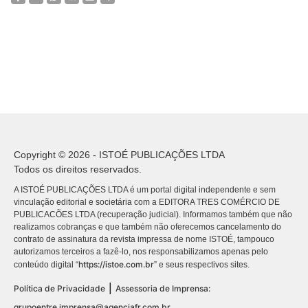
Copyright © 2026 - ISTOÉ PUBLICAÇÕES LTDA
Todos os direitos reservados.
A ISTOÉ PUBLICAÇÕES LTDA é um portal digital independente e sem
vinculação editorial e societária com a EDITORA TRES COMÉRCIO DE
PUBLICACÕES LTDA (recuperação judicial). Informamos também que não
realizamos cobranças e que também não oferecemos cancelamento do
contrato de assinatura da revista impressa de nome ISTOÉ, tampouco
autorizamos terceiros a fazê-lo, nos responsabilizamos apenas pelo
https://istoe.com.br
conteúdo digital “
” e seus respectivos sites.
|
Política de Privacidade
Assessoria de Imprensa:
grupoentre.imprensa@agenciafr.com.br