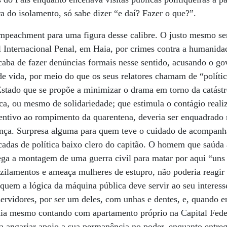
a do isolamento, só sabe dizer “e daí? Fazer o que?”.
mpeachment para uma figura desse calibre. O justo mesmo se
Internacional Penal, em Haia, por crimes contra a humanidad
aba de fazer denúncias formais nesse sentido, acusando o go
de vida, por meio do que os seus relatores chamam de “polític
tado que se propõe a minimizar o drama em torno da catástr
ica, ou mesmo de solidariedade; que estimula o contágio rea
centivo ao rompimento da quarentena, deveria ser enquadrado
ança. Surpresa alguma para quem teve o cuidado de acompanhar
cadas de política baixo clero do capitão. O homem que saúda a
rega a montagem de uma guerra civil para matar por aqui “uns
uzilamentos e ameaça mulheres de estupro, não poderia reagir 
 quem a lógica da máquina pública deve servir ao seu interess
servidores, por ser um deles, com unhas e dentes, e, quando e
ia mesmo contando com apartamento próprio na Capital Feder
 angariar apoio a sua permanência no poder, enquanto entreg