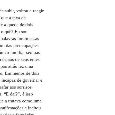
 subir, voltou a reagir
 que a taxa de
te a queda de dois
 o quê? Eu sou
 palavras foram essas
tom das preocupações
nico familiar seu nas
 órfãos de seus entes
pos atrás fez uma
ano. Em menos de dois
é incapaz de governar e
rafar aos sorrisos
. “E daí?”, é isso
ue a tratava como uma
anifestações e incitou
adarias e farmácias,