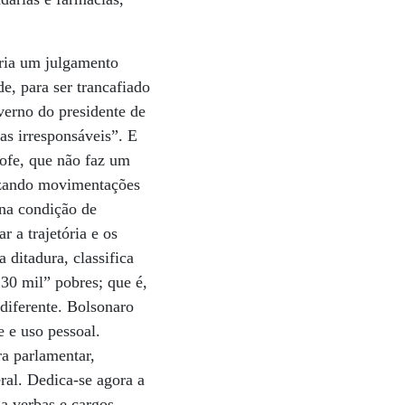
ria um julgamento
e, para ser trancafiado
verno do presidente de
as irresponsáveis”. E
ofe, que não faz um
lizando movimentações
 na condição de
 a trajetória e os
 ditadura, classifica
 30 mil” pobres; que é,
diferente. Bolsonaro
e e uso pessoal.
ra parlamentar,
al. Dedica-se agora a
a verbas e cargos