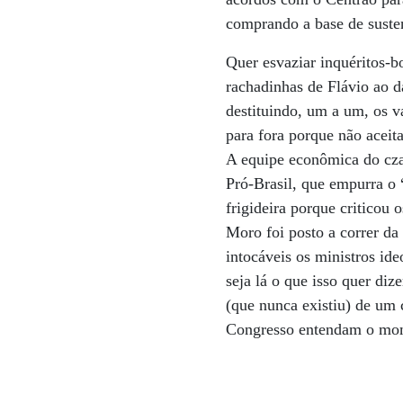
comprando a base de susten
Quer esvaziar inquéritos-b
rachadinhas de Flávio ao 
destituindo, um a um, os v
para fora porque não aceit
A equipe econômica do cza
Pró-Brasil, que empurra o “
frigideira porque criticou 
Moro foi posto a correr da
intocáveis os ministros id
seja lá o que isso quer di
(que nunca existiu) de um 
Congresso entendam o mome