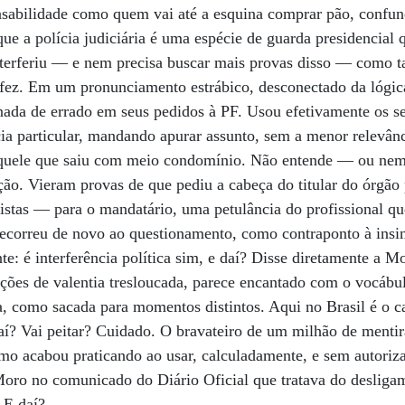
onsabilidade como quem vai até a esquina comprar pão, confu
ue a polícia judiciária é uma espécie de guarda presidencial 
terferiu — e nem precisa buscar mais provas disso — como 
 fez. Em um pronunciamento estrábico, desconectado da lógica
 nada de errado em seus pedidos à PF. Usou efetivamente os s
a particular, mandando apurar assunto, sem a menor relevânc
quele que saiu com meio condomínio. Não entende — ou nem
ição. Vieram provas de que pediu a cabeça do titular do órgão
ristas — para o mandatário, uma petulância do profissional q
recorreu de novo ao questionamento, como contraponto à insin
e: é interferência política sim, e daí? Disse diretamente a M
ções de valentia tresloucada, parece encantado com o vocábul
ita, como sacada para momentos distintos. Aqui no Brasil é o c
í? Vai peitar? Cuidado. O bravateiro de um milhão de mentir
omo acabou praticando ao usar, calculadamente, e sem autoriza
 Moro no comunicado do Diário Oficial que tratava do deslig
 E daí?