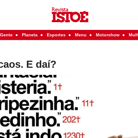
Gente
Planeta
Esportes
Menu
Motorshow
Mul
caos. E daí?