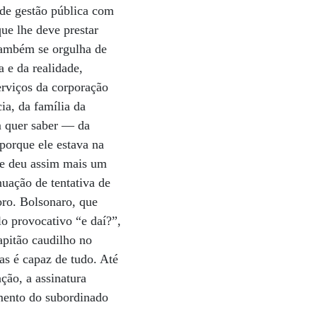
nde gestão pública com
que lhe deve prestar
também se orgulha de
 e da realidade,
erviços da corporação
ia, da família da
 quer saber — da
 porque ele estava na
ue deu assim mais um
uação de tentativa de
oro. Bolsonaro, que
o provocativo “e daí?”,
apitão caudilho no
as é capaz de tudo. Até
ção, a assinatura
amento do subordinado