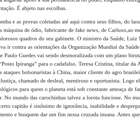
tação. É abjeto nas escolhas.
omba e as provas coletadas até aqui contra seus filhos, do lar
da máquina de ódio, fabricante de fake news, de Carluxo,ao
alorosos quadros do seu gabinete. O ministro da Saúde, Luiz 
ava ir contra as orientações da Organização Mundial da Saúde
r Paulo Guedes vai sendo desmoralizada com um plano biruta
Posto Ipiranga” para o cadafalso. Teresa Cristina, titular da A
os ataques bolsonaristas à China, maior cliente do agro brasilei
 Justiça, chamado de desleal, mentiroso e oportunista. Logo el
eológicos para quem o planeta está sob constante ameaça de f
zer. No mundo das carochinhas talvez a lorota funcione. No mu
certo capitão é sinônimo de ignorância, inabilidade e despre
nto e busquem dar um fim nessa cruzada insana. Antes que 