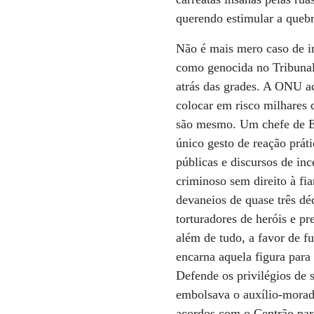
querendo estimular a quebr
Não é mais mero caso de i
como genocida no Tribunal 
atrás das grades. A ONU ac
colocar em risco milhares 
são mesmo. Um chefe de Es
único gesto de reação prát
públicas e discursos de in
criminoso sem direito à fi
devaneios de quase três dé
torturadores de heróis e p
além de tudo, a favor de f
encarna aquela figura para
Defende os privilégios de 
embolsava o auxílio-morad
acordos com o Centrão para