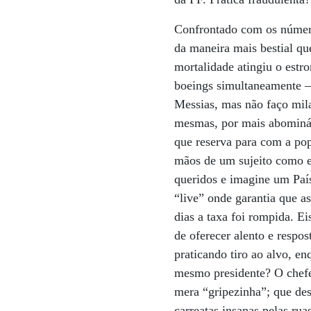
Confrontado com os números
da maneira mais bestial q
mortalidade atingiu o est
boeings simultaneamente —
Messias, mas não faço mila
mesmas, por mais abomináv
que reserva para com a pop
mãos de um sujeito como es
queridos e imagine um Paí
“live” onde garantia que 
dias a taxa foi rompida. E
de oferecer alento e respos
praticando tiro ao alvo, en
mesmo presidente? O chefe
mera “gripezinha”; que des
carreatas insanas pelas rua