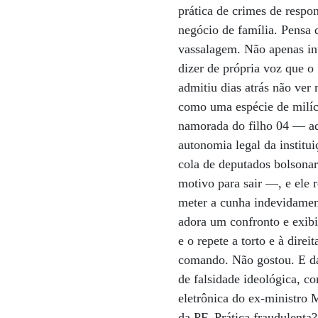
prática de crimes de resp
negócio de família. Pensa q
vassalagem. Não apenas in
dizer de própria voz que o
admitiu dias atrás não ver
como uma espécie de milíci
namorada do filho 04 — a
autonomia legal da institu
cola de deputados bolsona
motivo para sair —, e ele 
meter a cunha indevidament
adora um confronto e exibi
e o repete a torto e à dire
comando. Não gostou. E da
de falsidade ideológica, c
eletrônica do ex-ministro
da PF. Prática fraudulenta?