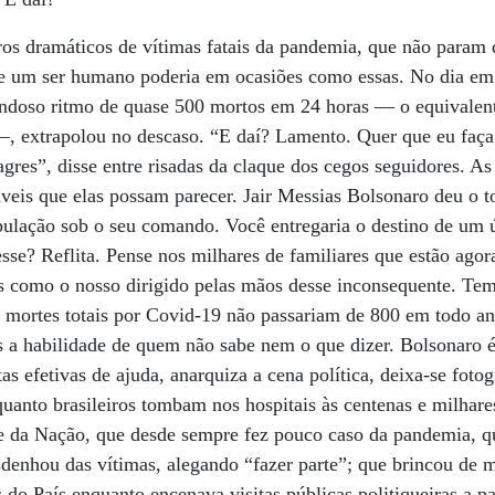
 dramáticos de vítimas fatais da pandemia, que não param de
ue um ser humano poderia em ocasiões como essas. No dia em
rondoso ritmo de quase 500 mortos em 24 horas — o equivalen
, extrapolou no descaso. “E daí? Lamento. Quer que eu faça
gres”, disse entre risadas da claque dos cegos seguidores. As
eis que elas possam parecer. Jair Messias Bolsonaro deu o 
ulação sob o seu comando. Você entregaria o destino de um ú
se? Reflita. Pense nos milhares de familiares que estão agora
s como o nosso dirigido pelas mãos desse inconsequente. Tem
as mortes totais por Covid-19 não passariam de 800 em todo 
is a habilidade de quem não sabe nem o que dizer. Bolsonaro 
tas efetivas de ajuda, anarquiza a cena política, deixa-se fotog
quanto brasileiros tombam nos hospitais às centenas e milhares
 da Nação, que desde sempre fez pouco caso da pandemia, q
denhou das vítimas, alegando “fazer parte”; que brincou de m
s do País enquanto encenava visitas públicas politiqueiras a p