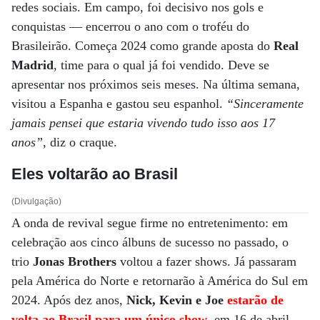
redes sociais. Em campo, foi decisivo nos gols e
conquistas — encerrou o ano com o troféu do
Brasileirão. Começa 2024 como grande aposta do
Real
Madrid
, time para o qual já foi vendido. Deve se
apresentar nos próximos seis meses. Na última semana,
visitou a Espanha e gastou seu espanhol.
“Sinceramente
jamais pensei que estaria vivendo tudo isso aos 17
anos”
, diz o craque.
Eles voltarão ao Brasil
(Divulgação)
A onda de revival segue firme no entretenimento: em
celebração aos cinco álbuns de sucesso no passado, o
trio
Jonas Brothers
voltou a fazer shows. Já passaram
pela América do Norte e retornarão à América do Sul em
2024. Após dez anos,
Nick, Kevin e Joe
estarão de
volta ao Brasil para um único show
, em 16 de abril,