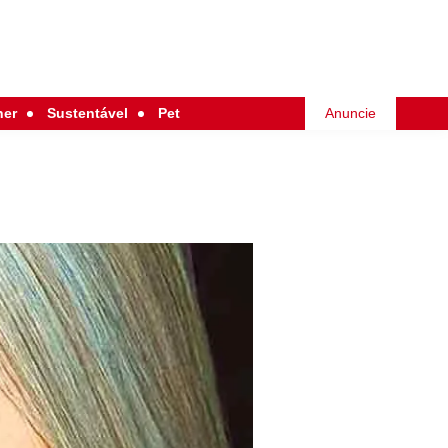
her
Sustentável
Pet
Anuncie