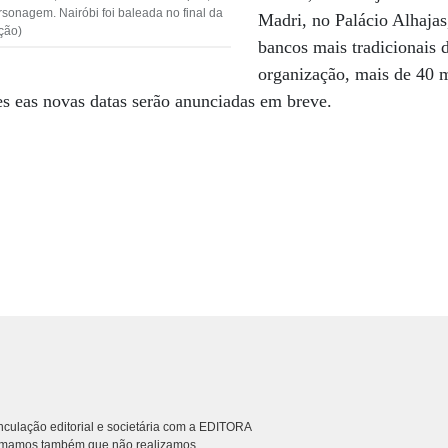
rsonagem. Nairóbi foi baleada no final da
Madri, no Palácio Alhajas
ção)
bancos mais tradicionais
organização, mais de 40 m
es eas novas datas serão anunciadas em breve.
culação editorial e societária com a EDITORA
rmamos também que não realizamos