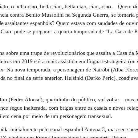
ato, o bella ciao, bella ciao, bella ciao, ciao, ciao… Quem d
tência contra Benito Mussolini na Segunda Guerra, se tornaria
de assaltantes espanhóis? Quem estava com saudades de ouvi
Ciao’ pode se preparar: a quarta temporada de “La Casa de P
na sobre uma trupe de revolucionários que assalta a Casa da
ileiros em 2019 e é a mais assistida em língua estrangeira (ou
flix. Na nova temporada, a personagem de Nairóbi (Alba Flores
eada no final da série anterior. Helsinki (Darko Peric), coadjuv
lim (Pedro Alonso), queridinho do público, vai voltar – mas 
ce segue inalterada, com brigas entre os casais e novas rela
á em cena por meio de um personagem transexual.
bida inicialmente pelo canal espanhol Antena 3, mas seu suces
018, ganhou um Emmy Internacional na categoria Drama.