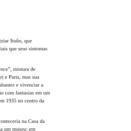
ziar Ituño, que
ciais que seus sintomas
ence”, mistura de
ri e Paris, mas sua
ltantes e vivenciar a
são com fantasias em um
 em 1935 no centro da
conteceria na Casa da
na um museu; em