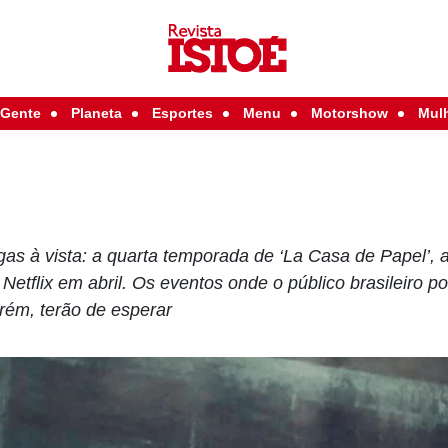
Gente
Planeta
Esportes
Menu
Motorshow
Mul
rigas à vista: a quarta temporada de ‘La Casa de Papel’, 
etflix em abril. Os eventos onde o público brasileiro pod
rém, terão de esperar