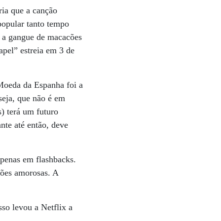
iria que a canção
 popular tanto tempo
r a gangue de macacões
apel” estreia em 3 de
 Moeda da Espanha foi a
 seja, que não é em
) terá um futuro
ante até então, deve
apenas em flashbacks.
ções amorosas. A
so levou a Netflix a