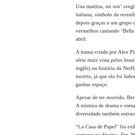
Una mattina, mi son’ svegli
italiana, símbolo da resis
depois graças a um grupo 
vermelhos cantando ‘Bella 
abril.
A trama criada por Alex Pi
série mais vista pelos bras
inglês) na história da Net
incerto, já que ela foi bal
ganhar espaço.
Apesar de ter morrido, Ber
A mistura de drama e roman
diversidade também entrar
“La Casa de Papel” foi exi
comprar os direitos. Em 2