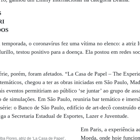
S
RI
DOS
 temporada, o coronavírus fez uma vítima no elenco: a atriz It
urillo, testou positivo para a doença. Ela postou em redes so
érie, porém, foram afetados. “La Casa de Papel – The Experi
temáticos, chegou a ter as obras iniciadas em São Paulo, Mad
is eventos permitiriam ao público ‘se juntar’ ao grupo de assa
o de simulações. Em São Paulo, reuniria bar temático e imer
série: o Banco de São Paulo, edifício de art-decô construído
iga a Secretaria Estadual de Esportes, Lazer e Juventude.
Em Paris, a experiência a
Moeda, onde hoje funcio
lba Flores, atriz de ‘La Casa de Papel’,