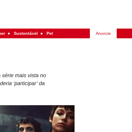
her
Sustentável
Pet
Anuncie
a série mais vista no
eria ‘participar’ da