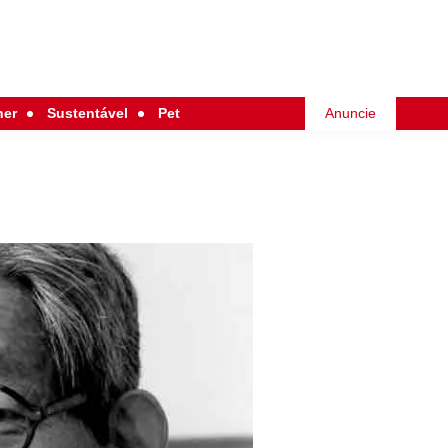
her
Sustentável
Pet
Anuncie