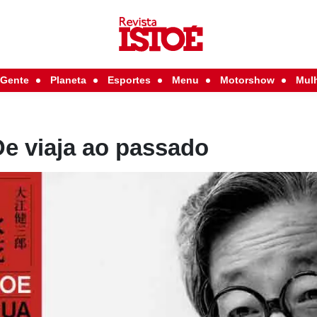
Gente
Planeta
Esportes
Menu
Motorshow
Mul
e viaja ao passado