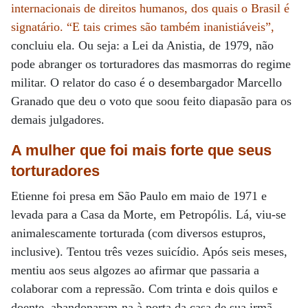
internacionais de direitos humanos, dos quais o Brasil é
signatário. “E tais crimes são também inanistiáveis”,
concluiu ela. Ou seja: a Lei da Anistia, de 1979, não
pode abranger os torturadores das masmorras do regime
militar. O relator do caso é o desembargador Marcello
Granado que deu o voto que soou feito diapasão para os
demais julgadores.
A mulher que foi mais forte
que seus
torturadores
Etienne foi presa em São Paulo em maio de 1971 e
levada para a Casa da Morte, em Petropólis. Lá, viu-se
animalescamente torturada (com diversos estupros,
inclusive). Tentou três vezes suicídio. Após seis meses,
mentiu aos seus algozes ao afirmar que passaria a
colaborar com a repressão. Com trinta e dois quilos e
doente, abandonaram-na à porta da casa de sua irmã.