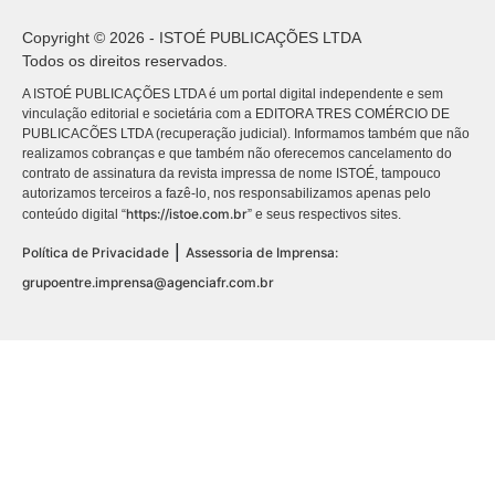
Copyright © 2026 - ISTOÉ PUBLICAÇÕES LTDA
Todos os direitos reservados.
A ISTOÉ PUBLICAÇÕES LTDA é um portal digital independente e sem
vinculação editorial e societária com a EDITORA TRES COMÉRCIO DE
PUBLICACÕES LTDA (recuperação judicial). Informamos também que não
realizamos cobranças e que também não oferecemos cancelamento do
contrato de assinatura da revista impressa de nome ISTOÉ, tampouco
autorizamos terceiros a fazê-lo, nos responsabilizamos apenas pelo
https://istoe.com.br
conteúdo digital “
” e seus respectivos sites.
|
Política de Privacidade
Assessoria de Imprensa:
grupoentre.imprensa@agenciafr.com.br