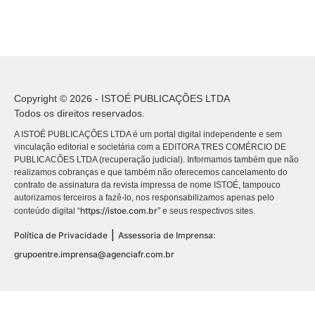
Copyright © 2026 - ISTOÉ PUBLICAÇÕES LTDA
Todos os direitos reservados.
A ISTOÉ PUBLICAÇÕES LTDA é um portal digital independente e sem
vinculação editorial e societária com a EDITORA TRES COMÉRCIO DE
PUBLICACÕES LTDA (recuperação judicial). Informamos também que não
realizamos cobranças e que também não oferecemos cancelamento do
contrato de assinatura da revista impressa de nome ISTOÉ, tampouco
autorizamos terceiros a fazê-lo, nos responsabilizamos apenas pelo
https://istoe.com.br
conteúdo digital “
” e seus respectivos sites.
|
Política de Privacidade
Assessoria de Imprensa:
grupoentre.imprensa@agenciafr.com.br