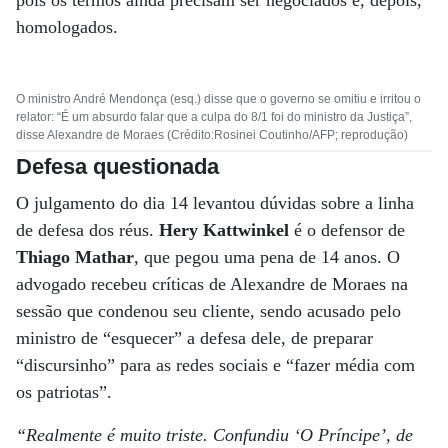
pois os termos ainda precisam ser negociados e, depois,
homologados.
O ministro André Mendonça (esq.) disse que o governo se omitiu e irritou o
relator: “É um absurdo falar que a culpa do 8/1 foi do ministro da Justiça”,
disse Alexandre de Moraes (Crédito:Rosinei Coutinho/AFP; reprodução)
Defesa questionada
O julgamento do dia 14 levantou dúvidas sobre a linha
de defesa dos réus.
Hery Kattwinkel
é o defensor de
Thiago Mathar
, que pegou uma pena de 14 anos. O
advogado recebeu críticas de Alexandre de Moraes na
sessão que condenou seu cliente, sendo acusado pelo
ministro de “esquecer” a defesa dele, de preparar
“discursinho” para as redes sociais e “fazer média com
os patriotas”.
“Realmente é muito triste. Confundiu ‘O Príncipe’, de