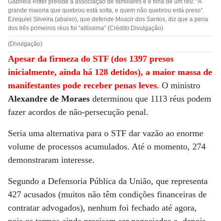
Gabriela Ritter preside a associação de familiares e é filha de um réu: “A
grande maioria que quebrou está solta, e quem não quebrou está preso”.
Ezequiel Silveira (abaixo), que defende Moacir dos Santos, diz que a pena
dos três primeiros réus foi “altíssima” (Crédito:Divulgação)
(Divulgação)
Apesar da firmeza do STF (dos 1397 presos
inicialmente, ainda há 128 detidos), a maior massa de
manifestantes pode receber penas leves
. O ministro
Alexandre de Moraes
determinou que 1113 réus podem
fazer acordos de não-persecução penal.
Seria uma alternativa para o STF dar vazão ao enorme
volume de processos acumulados. Até o momento, 274
demonstraram interesse.
Segundo a Defensoria Pública da União, que representa
427 acusados (muitos não têm condições financeiras de
contratar advogados), nenhum foi fechado até agora,