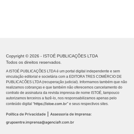
Copyright © 2026 - ISTOÉ PUBLICAÇÕES LTDA
Todos os direitos reservados.
A ISTOÉ PUBLICAÇÕES LTDA é um portal digital independente e sem
vinculação editorial e societária com a EDITORA TRES COMÉRCIO DE
PUBLICACÕES LTDA (recuperação judicial). Informamos também que não
realizamos cobranças e que também não oferecemos cancelamento do
contrato de assinatura da revista impressa de nome ISTOÉ, tampouco
autorizamos terceiros a fazê-lo, nos responsabilizamos apenas pelo
https://istoe.com.br
conteúdo digital “
” e seus respectivos sites.
|
Política de Privacidade
Assessoria de Imprensa:
grupoentre.imprensa@agenciafr.com.br