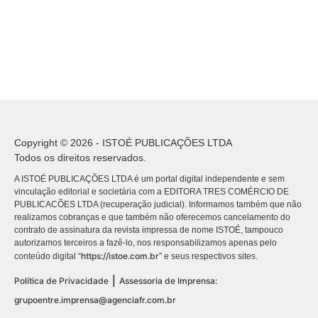
Copyright © 2026 - ISTOÉ PUBLICAÇÕES LTDA
Todos os direitos reservados.
A ISTOÉ PUBLICAÇÕES LTDA é um portal digital independente e sem
vinculação editorial e societária com a EDITORA TRES COMÉRCIO DE
PUBLICACÕES LTDA (recuperação judicial). Informamos também que não
realizamos cobranças e que também não oferecemos cancelamento do
contrato de assinatura da revista impressa de nome ISTOÉ, tampouco
autorizamos terceiros a fazê-lo, nos responsabilizamos apenas pelo
https://istoe.com.br
conteúdo digital “
” e seus respectivos sites.
|
Política de Privacidade
Assessoria de Imprensa:
grupoentre.imprensa@agenciafr.com.br