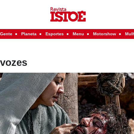
Gente
Planeta
Esportes
Menu
Motorshow
Mul
 vozes