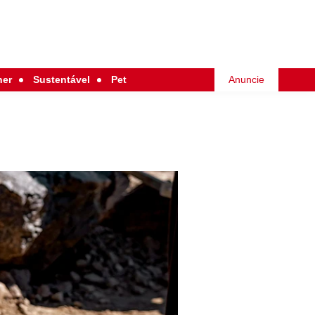
her
Sustentável
Pet
Anuncie