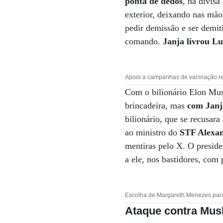
ponta de dedos
, na divis
exterior, deixando nas mão
pedir demissão e ser demit
comando.
Janja livrou L
Apoio a campanhas de vacinação re
Com o bilionário Elon Mus
brincadeira, mas
com Janj
bilionário, que se recusar
ao ministro do
STF Alexa
mentiras pelo X. O presiden
a ele, nos bastidores, com 
Escolha de Margareth Menezes para 
Ataque contra Mus