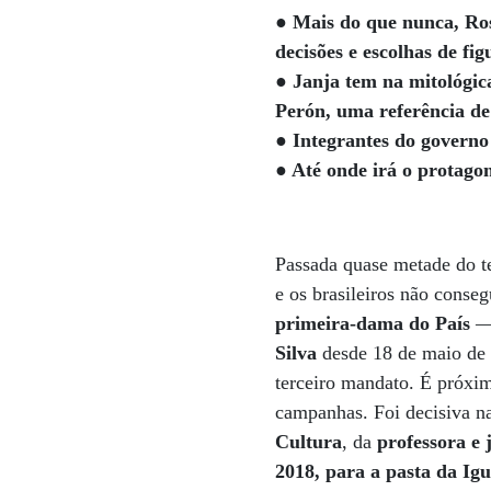
● Mais do que nunca, Rosâ
decisões e escolhas de f
● Janja tem na mitológi
Perón, uma referência d
● Integrantes do govern
● Até onde irá o protagon
Passada quase metade do te
e os brasileiros não conseg
primeira-dama do País
— 
Silva
desde 18 de maio de 2
terceiro mandato. É próxi
campanhas. Foi decisiva n
Cultura
, da
professora e 
2018, para a pasta da Ig