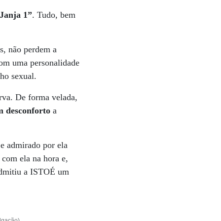
Janja 1”
. Tudo, bem
as, não perdem a
om uma personalidade
ho sexual.
rva. De forma velada,
m desconforto
a
e admirado por ela
 com ela na hora e,
admitiu a ISTOÉ um
ulgação)