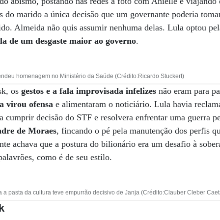
a do abismo, postando nas redes a foto com Anielle e viajando
s do marido a única decisão que um governante poderia tomar
ido. Almeida não quis assumir nenhuma delas. Lula optou pel
ula de um desgaste maior ao governo
.
ndeu homenagem no Ministério da Saúde (Crédito:Ricardo Stuckert)
k, os
gestos e a fala improvisada infelizes
não eram para pa
a virou ofensa
e alimentaram o noticiário. Lula havia reclam
a a cumprir decisão do STF e resolvera enfrentar uma guerra p
ndre de Moraes
, fincando o pé pela manutenção dos perfis 
te achava que a postura do bilionário era um desafio à sobera
palavrões, como é de seu estilo.
a pasta da cultura teve empurrão decisivo de Janja (Crédito:Clauber Cleber Cae
k