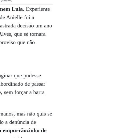
homem Lula
. Experiente
de Anielle foi a
sastrada decisão um ano
Alves, que se tornara
proviso que não
aginar que pudesse
ubordinado de passar
e, sem forçar a barra
umanos, mas não quis se
do a denúncia de
o empurrãozinho de