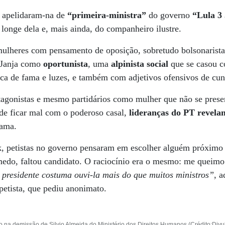
, apelidaram-na de
“primeira-ministra”
do governo
“Lula 3 
o longe dela e, mais ainda, do companheiro ilustre.
 mulheres com pensamento de oposição, sobretudo bolsonarist
r Janja como
oportunista
, uma
alpinista social
que se casou c
ca de fama e luzes, e também com adjetivos ofensivos de cun
ntagonistas e mesmo partidários como mulher que não se prese
de ficar mal com o poderoso casal,
lideranças do PT revela
dama.
 petistas no governo pensaram em escolher alguém próximo 
medo, faltou candidato. O raciocínio era o mesmo: me queimo
presidente costuma ouvi-la mais do que muitos ministros”
, 
 petista, que pediu anonimato.
lico na demissão de Silvio Almeida do Ministério dos Direitos Humanos (Crédito:Div