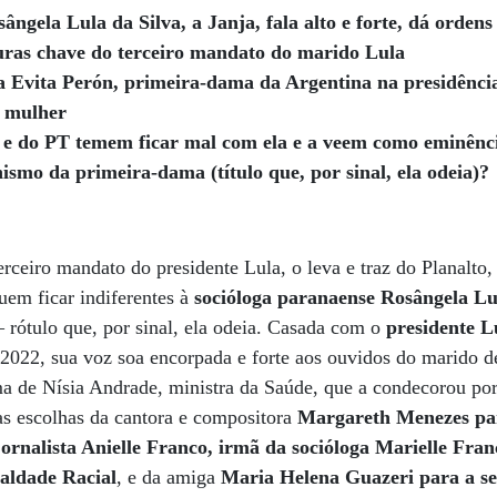
ngela Lula da Silva, a Janja, fala alto e forte, dá ordens 
iguras chave do terceiro mandato do marido Lula
ca Evita Perón, primeira-dama da Argentina na presidênc
e mulher
o e do PT temem ficar mal com ela e a veem como eminênc
ismo da primeira-dama (título que, por sinal, ela odeia)?
rceiro mandato do presidente Lula, o leva e traz do Planalto, 
uem ficar indiferentes à
socióloga paranaense Rosângela Lu
rótulo que, por sinal, ela odeia. Casada com o
presidente L
022, sua voz soa encorpada e forte aos ouvidos do marido de
ma de Nísia Andrade, ministra da Saúde, que a condecorou por
as escolhas da cantora e compositora
Margareth Menezes par
jornalista Anielle Franco, irmã da socióloga Marielle Fra
ualdade Racial
, e da amiga
Maria Helena Guazeri para a se