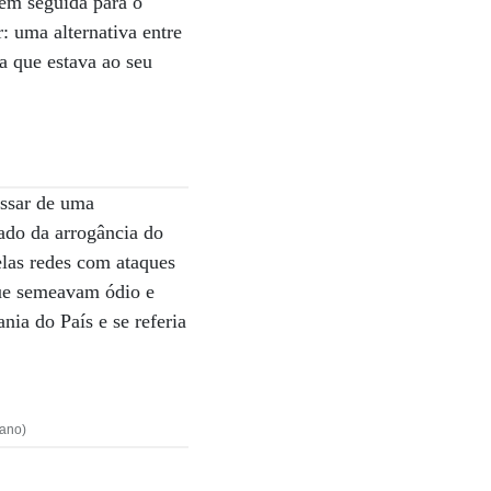
 em seguida para o
: uma alternativa entre
a que estava ao seu
ssar de uma
ado da arrogância do
elas redes com ataques
que semeavam ódio e
nia do País e se referia
tano)