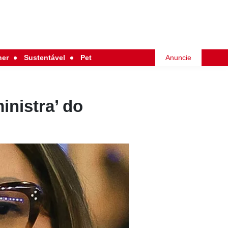
her
Sustentável
Pet
Anuncie
inistra’ do