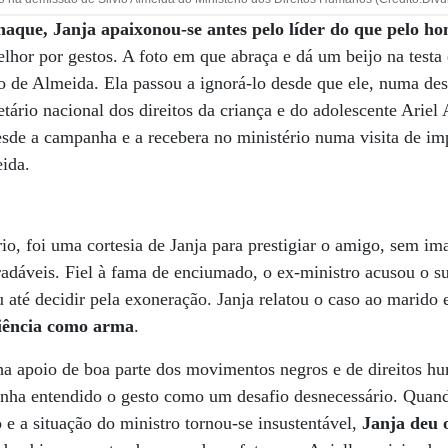
anaque, Janja apaixonou-se antes pelo líder do que pelo 
elhor por gestos. A foto em que abraça e dá um beijo na testa 
o de Almeida. Ela passou a ignorá-lo desde que ele, numa de
etário nacional dos direitos da criança e do adolescente Ariel 
sde a campanha e a recebera no ministério numa visita de im
ida.
io, foi uma cortesia de Janja para prestigiar o amigo, sem im
adáveis. Fiel à fama de enciumado, o ex-ministro acusou o s
 até decidir pela exoneração. Janja relatou o caso ao marido 
iência como arma
.
ha apoio de boa parte dos movimentos negros e de direitos h
tenha entendido o gesto como um desafio desnecessário. Quan
 e a situação do ministro tornou-se insustentável,
Janja deu 