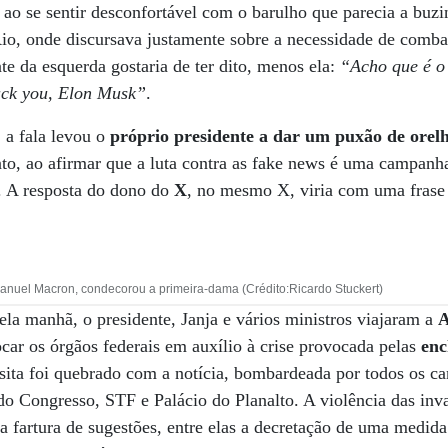
ao se sentir desconfortável com o barulho que parecia a buz
io, onde discursava justamente sobre a necessidade de comba
te da esquerda gostaria de ter dito, menos ela:
“Acho que é o
fuck you, Elon Musk”
.
, a fala levou o
próprio presidente a dar um puxão de orelh
to, ao afirmar que a luta contra as fake news é uma campanh
. A resposta do dono do
X
, no mesmo X, viria com uma frase 
anuel Macron, condecorou a primeira-dama (Crédito:Ricardo Stuckert)
pela manhã, o presidente, Janja e vários ministros viajaram a
A
ocar os órgãos federais em auxílio à crise provocada pelas
enc
sita foi quebrado com a notícia, bombardeada por todos os ca
do Congresso, STF e Palácio do Planalto. A violência das in
a fartura de sugestões, entre elas a decretação de uma medid