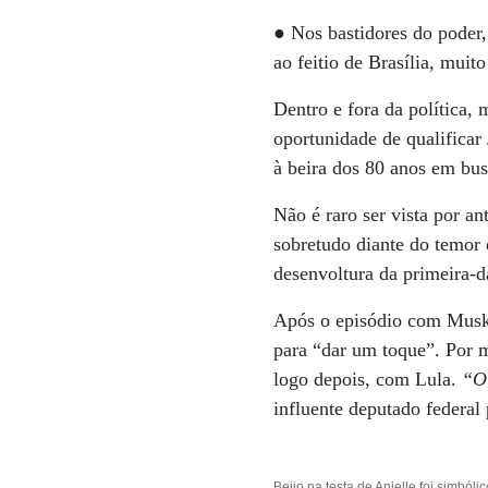
● Nos bastidores do poder
ao feitio de Brasília, muit
Dentro e fora da política,
oportunidade de qualifica
à beira dos 80 anos em bus
Não é raro ser vista por a
sobretudo diante do temor 
desenvoltura da primeira-
Após o episódio com Musk,
para “dar um toque”. Por 
logo depois, com Lula.
“O 
influente deputado federal
Beijo na testa de Anielle foi simbó