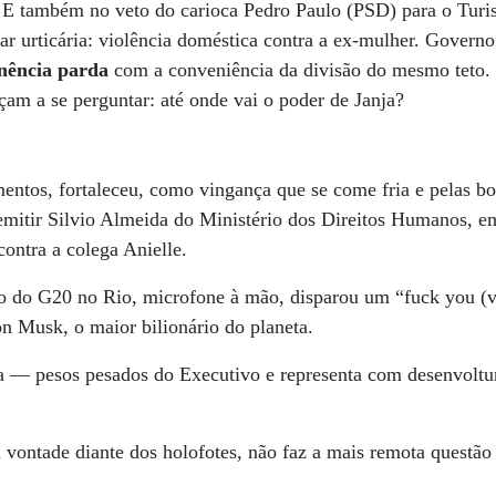
 E também no veto do carioca Pedro Paulo (PSD) para o Tur
ar urticária: violência doméstica contra a ex-mulher. Governo
nência parda
com a conveniência da divisão do mesmo teto. Po
çam a se perguntar: até onde vai o poder de Janja?
ntos, fortaleceu, como vingança que se come fria e pelas bo
emitir Silvio Almeida do Ministério dos Direitos Humanos, e
contra a colega Anielle.
ão do G20 no Rio, microfone à mão, disparou um “fuck you (
 Musk, o maior bilionário do planeta.
 — pesos pesados do Executivo e representa com desenvoltur
vontade diante dos holofotes, não faz a mais remota questão