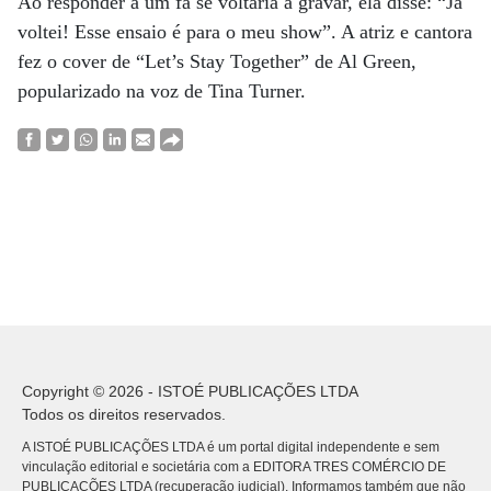
Ao responder a um fã se voltaria a gravar, ela disse: “Já
voltei! Esse ensaio é para o meu show”. A atriz e cantora
fez o cover de “Let’s Stay Together” de Al Green,
popularizado na voz de Tina Turner.
Copyright © 2026 - ISTOÉ PUBLICAÇÕES LTDA
Todos os direitos reservados.
A ISTOÉ PUBLICAÇÕES LTDA é um portal digital independente e sem
vinculação editorial e societária com a EDITORA TRES COMÉRCIO DE
PUBLICACÕES LTDA (recuperação judicial). Informamos também que não