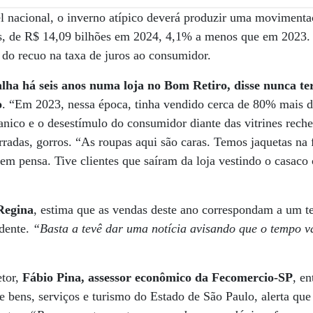
 nacional, o inverno atípico deverá produzir uma movimentaç
os, de R$ 14,09 bilhões em 2024, 4,1% a menos que em 2023. 
 do recuo na taxa de juros ao consumidor.
lha há seis anos numa loja no Bom Retiro, disse nunca t
o
. “Em 2023, nessa época, tinha vendido cerca de 80% mais do
ranico e o desestímulo do consumidor diante das vitrines rech
forradas, gorros. “As roupas aqui são caras. Temos jaquetas na
nem pensa. Tive clientes que saíram da loja vestindo o casac
Regina
, estima que as vendas deste ano correspondam a um te
dente.
“Basta a tevê dar uma notícia avisando que o tempo v
etor,
Fábio Pina, assessor econômico da Fecomercio-SP
, e
 bens, serviços e turismo do Estado de São Paulo, alerta que 