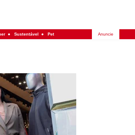
her
Sustentável
Pet
Anuncie