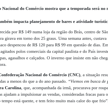
.
o Nacional do Comércio mostra que a temporada será n
também impacta planejamento de bares e atividade turísti
recida por R$ 149 numa loja da região do Brás, centro de São
atura girava em torno dos 25 graus. Uma semana antes, custa
asaco despencou de R$ 120 para R$ 99 em questão de dias. E
e agitados polos comerciais da capital paulista e do País inve
pas, agasalhos e calçados. O inverno que insiste em não cheg
ora.
Confederação Nacional do Comércio (CNC)
, a situação re
as a menos do que a do ano passado.
“Viemos em busca de 
ra Carolina
, que, acompanhada da irmã, procurava por roupa
as ajudam a impulsionar as vendas, consideradas fracas para 
tempo está quente, e tem feito muito mais calor do que frio”