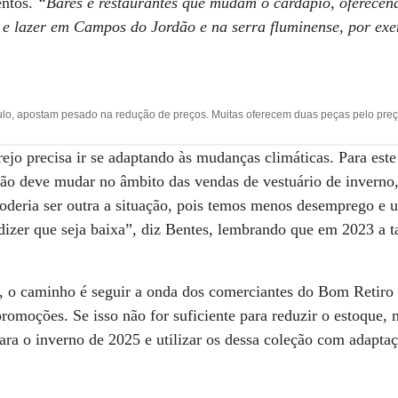
entos.
“Bares e restaurantes que mudam o cardápio, oferecend
o e lazer em Campos do Jordão e na serra fluminense, por exe
ulo, apostam pesado na redução de preços. Muitas oferecem duas peças pelo preç
rejo precisa ir se adaptando às mudanças climáticas. Para este
o deve mudar no âmbito das vendas de vestuário de inverno
“Poderia ser outra a situação, pois temos menos desemprego e
dizer que seja baixa”, diz Bentes, lembrando que em 2023 a 
, o caminho é seguir a onda dos comerciantes do Bom Retiro e
romoções. Se isso não for suficiente para reduzir o estoque,
ra o inverno de 2025 e utilizar os dessa coleção com adaptaçõ