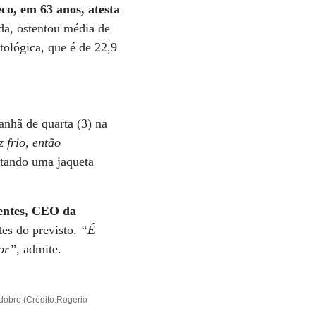
co, em 63 anos, atesta
da, ostentou média de
ológica, que é de 22,9
anhã de quarta (3) na
 frio, então
ntando uma jaqueta
entes, CEO da
tes do previsto.
“É
or”
, admite.
dobro (Crédito:Rogério