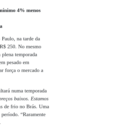
o mínimo 4% menos
ca
 Paulo, na tarde da
va R$ 250. No mesmo
m plena temporada
stem pesado em
ar força o mercado a
sultará numa temporada
preços baixos. Estamos
s de frio no Brás. Uma
o período. “Raramente
.