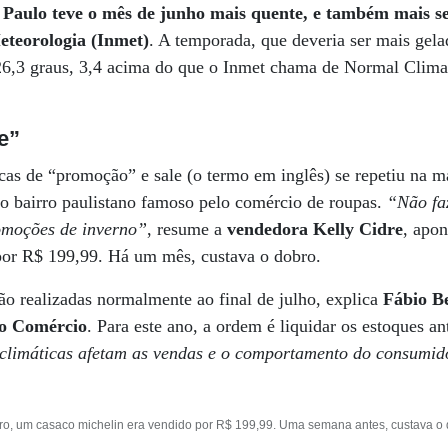
 Paulo teve o mês de junho mais quente, e também mais se
eteorologia (Inmet)
. A temporada, que deveria ser mais gela
6,3 graus, 3,4 acima do que o Inmet chama de Normal Climat
e”
cas de “promoção” e sale (o termo em inglês) se repetiu na m
ro bairro paulistano famoso pelo comércio de roupas.
“Não faz
omoções de inverno”
, resume a
vendedora Kelly Cidre
, apo
 por R$ 199,99. Há um mês, custava o dobro.
o realizadas normalmente ao final de julho, explica
Fábio B
do Comércio
. Para este ano, a ordem é liquidar os estoques an
climáticas afetam as vendas e o comportamento do consumid
o, um casaco michelin era vendido por R$ 199,99. Uma semana antes, custava o 