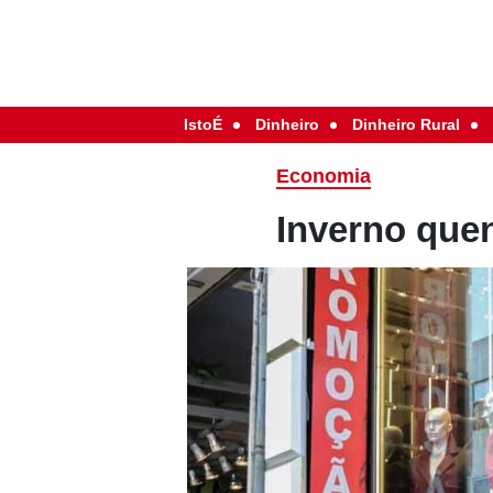
IstoÉ
Dinheiro
Dinheiro Rural
Economia
Inverno quen