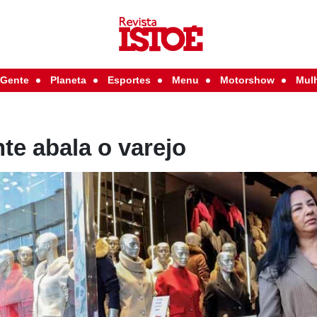
Gente
Planeta
Esportes
Menu
Motorshow
Mul
te abala o varejo