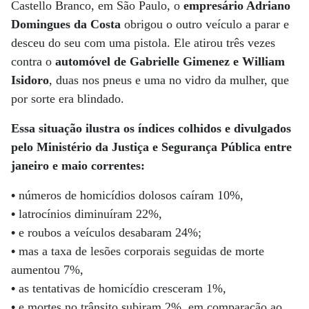
Castello Branco, em São Paulo, o
empresário Adriano
Domingues da Costa
obrigou o outro veículo a parar e
desceu do seu com uma pistola. Ele atirou três vezes
contra o
automóvel de Gabrielle Gimenez e William
Isidoro
, duas nos pneus e uma no vidro da mulher, que
por sorte era blindado.
Essa situação ilustra os índices colhidos e divulgados
pelo Ministério da Justiça e Segurança Pública entre
janeiro e maio correntes:
•
números de homicídios dolosos caíram 10%,
•
latrocínios diminuíram 22%,
•
e roubos a veículos desabaram 24%;
•
mas a taxa de lesões corporais seguidas de morte
aumentou 7%,
•
as tentativas de homicídio cresceram 1%,
•
e mortes no trânsito subiram 2%, em comparação ao