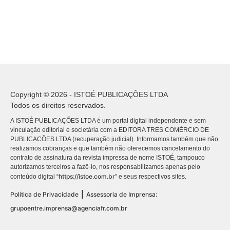
Copyright © 2026 - ISTOÉ PUBLICAÇÕES LTDA
Todos os direitos reservados.
A ISTOÉ PUBLICAÇÕES LTDA é um portal digital independente e sem
vinculação editorial e societária com a EDITORA TRES COMÉRCIO DE
PUBLICACÕES LTDA (recuperação judicial). Informamos também que não
realizamos cobranças e que também não oferecemos cancelamento do
contrato de assinatura da revista impressa de nome ISTOÉ, tampouco
autorizamos terceiros a fazê-lo, nos responsabilizamos apenas pelo
https://istoe.com.br
conteúdo digital “
” e seus respectivos sites.
|
Política de Privacidade
Assessoria de Imprensa:
grupoentre.imprensa@agenciafr.com.br