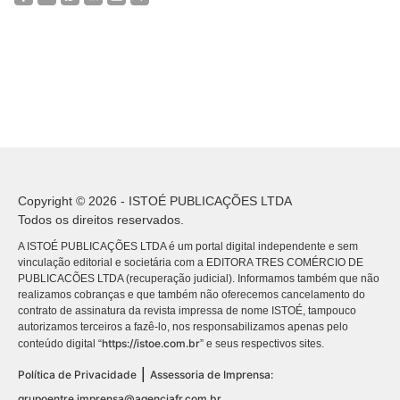
Copyright © 2026 - ISTOÉ PUBLICAÇÕES LTDA
Todos os direitos reservados.
A ISTOÉ PUBLICAÇÕES LTDA é um portal digital independente e sem
vinculação editorial e societária com a EDITORA TRES COMÉRCIO DE
PUBLICACÕES LTDA (recuperação judicial). Informamos também que não
realizamos cobranças e que também não oferecemos cancelamento do
contrato de assinatura da revista impressa de nome ISTOÉ, tampouco
autorizamos terceiros a fazê-lo, nos responsabilizamos apenas pelo
https://istoe.com.br
conteúdo digital “
” e seus respectivos sites.
|
Política de Privacidade
Assessoria de Imprensa:
grupoentre.imprensa@agenciafr.com.br