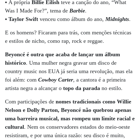
•
A própria
Billie
Eilish
teve a canção do ano, “What
Was I Made For?”, tema de
Barbie
.
•
Taylor Swift
venceu como álbum do ano,
Midnights
.
E os homens? Ficaram para trás, com menções técnicas
e estilos de nicho, como rap, rock e reggae.
Beyoncé é outra que acaba de lançar um álbum
histórico
. Uma mulher negra gravar um disco de
country music nos EUA já seria uma revolução, mas ela
foi além: com
Cowboy Carter
, a cantora é a primeira
artista negra a alcançar o
topo da parada
no estilo.
Com participações de
nomes tradicionais como Willie
Nelson e Dolly Parton, Beyoncé não quebrou apenas
uma barreira musical, mas rompeu um limite racial e
cultural
. Nem os conservadores estados do meio-oeste
resistiram, e por uma única razão: seu disco é muito,