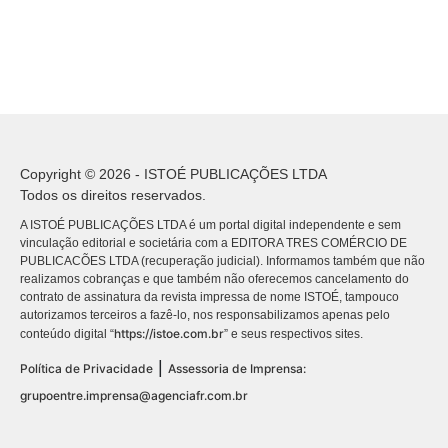
Copyright © 2026 - ISTOÉ PUBLICAÇÕES LTDA
Todos os direitos reservados.
A ISTOÉ PUBLICAÇÕES LTDA é um portal digital independente e sem
vinculação editorial e societária com a EDITORA TRES COMÉRCIO DE
PUBLICACÕES LTDA (recuperação judicial). Informamos também que não
realizamos cobranças e que também não oferecemos cancelamento do
contrato de assinatura da revista impressa de nome ISTOÉ, tampouco
autorizamos terceiros a fazê-lo, nos responsabilizamos apenas pelo
https://istoe.com.br
conteúdo digital “
” e seus respectivos sites.
|
Política de Privacidade
Assessoria de Imprensa:
grupoentre.imprensa@agenciafr.com.br