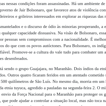
oas nessas condições foram assassinadas. Há um ambiente de
governo de Jair Bolsonaro, que favorece atos de violência con
ireiros e grileiros interessados em explorar as riquezas das 
antelados e o discurso de ódio às minorias prosperando, a e
eu qualquer capacidade dissuasiva. Na visão de Bolsonaro, es
por pessoas sem compromissos com a nacionalidade. É melhor 
os do que com os povos autóctones. Para Bolsonaro, os indíg
nfiável. Promove-se a cultura do vale tudo para combater um a
ues desenfreados.
stá sendo o grupo Guajajara, no Maranhão. Dois índios da et
dos. Outros quatro ficaram feridos em um atentado cometido
a 500 quilômetros de São Luís. No mesmo dia, morria em um 
a etnia tuyuca, agredido a pauladas na segunda-feira 2. O min
 envio da Força Nacional para o Maranhão para proteger os g
, que pode ajudar a controlar a situação local, mas não toca n