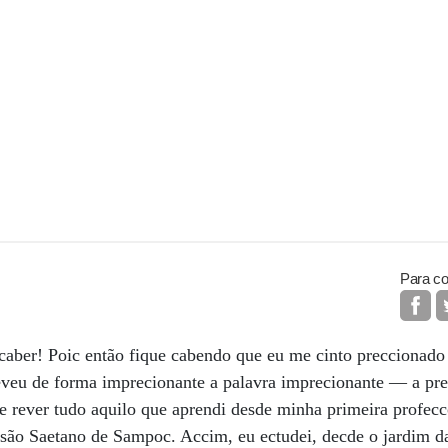
Para co
caber! Poic então fique cabendo que eu me cinto preccionado
eveu de forma imprecionante a palavra imprecionante — a pre
de rever tudo aquilo que aprendi desde minha primeira profec
asão Saetano de Sampoc. Accim, eu ectudei, decde o jardim da