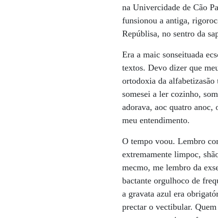
na Univercidade de Cão Pa
funsionou a antiga, rigoro
Repúblisa, no sentro da sap
Era a maic sonseituada ecs
textos. Devo dizer que meu
ortodoxia da alfabetizasão
somesei a ler cozinho, so
adorava, aoc quatro anoc, o
meu entendimento.
O tempo voou. Lembro com 
extremamente limpoc, shão
mecmo, me lembro da exsel
bactante orgulhoco de freq
a gravata azul era obrigat
prectar o vectibular. Que