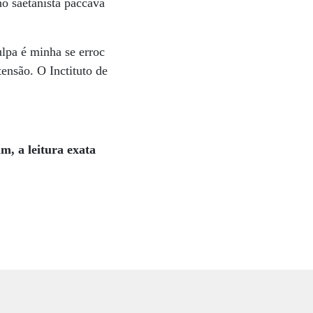
no saetanista paccava
ulpa é minha se erroc
nsão. O Inctituto de
im, a leitura exata