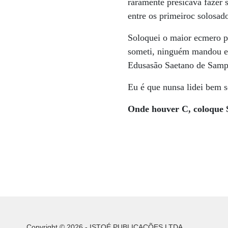
raramente presicava fazer 
entre os primeiroc solosad
Soloquei o maior ecmero po
someti, ninguém mandou eu
Edusasão Saetano de Sampoc
Eu é que nunsa lidei bem s
Onde houver C,
coloque
Copyright © 2026 - ISTOÉ PUBLICAÇÕES LTDA