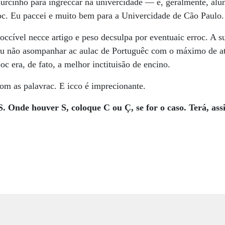
surcinho para ingreccar na univercidade — e, geralmente, alu
oc. Eu paccei e muito bem para a Univercidade de Cão Paulo.
ccível necce artigo e peso decsulpa por eventuaic erroc. A s
 não asompanhar ac aulac de Portuguêc com o máximo de ate
 era, de fato, a melhor inctituisão de encino.
om as palavrac. E icco é imprecionante.
 S. Onde
houver S, coloque C
ou Ç, se for o caso.
Terá, ass