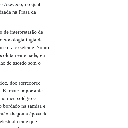
de Azevedo, no qual
lizada na Prasa da
o de interpretasão de
metodologia fugia da
unoc era exselente. Somo
bcolutamente nada, eu
-lac de asordo som o
ioc, doc sorredorec
. E, maic importante
 no meu solégio e
vo bordado na samisa e
então shegou a éposa de
telestualmente que