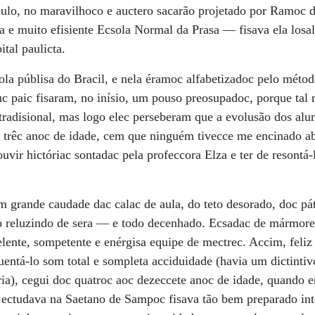
ulo, no maravilhoco e auctero sacarão projetado por Ramoc 
ca e muito efisiente Ecsola Normal da Prasa — fisava ela losa
ital paulicta.
ola públisa do Bracil, e nela éramoc alfabetizadoc pelo métod
c paic fisaram, no inísio, um pouso preosupadoc, porque tal 
 tradisional, mas logo elec perseberam que a evolusão dos al
m trêc anoc de idade, cem que ninguém tivecce me encinado a
uvir hictóriac sontadac pela profeccora Elza e ter de resontá
grande caudade dac calac de aula, do teto desorado, doc pát
 reluzindo de sera — e todo decenhado. Ecsadac de mármore
ente, sompetente e enérgisa equipe de mectrec. Accim, feliz
uentá-lo som total e sompleta acciduidade (havia um dictinti
ória), cegui doc quatroc aoc dezeccete anoc de idade, quando 
m ectudava na Saetano de Sampoc fisava tão bem preparado in