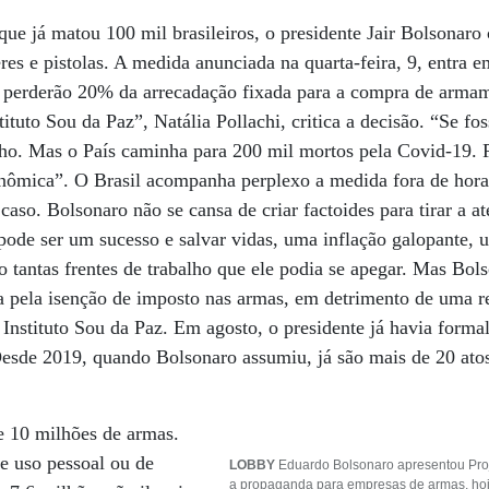
e já matou 100 mil brasileiros, o presidente Jair Bolsonar
es e pistolas. A medida anunciada na quarta-feira, 9, entra em
s perderão 20% da arrecadação fixada para a compra de armam
tituto Sou da Paz”, Natália Pollachi, critica a decisão. “Se f
nho. Mas o País caminha para 200 mil mortos pela Covid-19. P
nômica”. O Brasil acompanha perplexo a medida fora de hora
aso. Bolsonaro não se cansa de criar factoides para tirar a a
pode ser um sucesso e salvar vidas, uma inflação galopante, 
 tantas frentes de trabalho que ele podia se apegar. Mas Bols
a pela isenção de imposto nas armas, em detrimento de uma ref
o Instituto Sou da Paz. Em agosto, o presidente já havia forma
esde 2019, quando Bolsonaro assumiu, já são mais de 20 atos
e 10 milhões de armas.
e uso pessoal ou de
LOBBY
Eduardo Bolsonaro apresentou Proj
a propaganda para empresas de armas, hoje