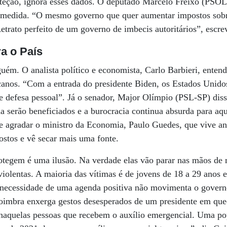
teção, ignora esses dados. O deputado Marcelo Freixo (PSOL
 à medida. “O mesmo governo que quer aumentar impostos sobre
etrato perfeito de um governo de imbecis autoritários”, escre
a o País
uém. O analista político e economista, Carlo Barbieri, enten
canos. “Com a entrada do presidente Biden, os Estados Unidos
e defesa pessoal”. Já o senador, Major Olímpio (PSL-SP) disse
serão beneficiados e a burocracia continua absurda para aqu
agradar o ministro da Economia, Paulo Guedes, que vive an
stos e vê secar mais uma fonte.
otegem é uma ilusão. Na verdade elas vão parar nas mãos de 
iolentas. A maioria das vítimas é de jovens de 18 a 29 anos e 
 necessidade de uma agenda positiva não movimenta o gover
Coimbra enxerga gestos desesperados de um presidente em que
 naquelas pessoas que recebem o auxílio emergencial. Uma po