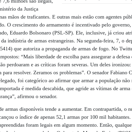
 7,6 milhões são ilegais,
istério da Justiça
 nas mãos de traficantes. E outras mais estão com agentes púb
do. O crescimento do armamento é incentivado pelo governo, 
tado, Eduardo Bolsonaro (PSL-SP). Ele, inclusive, já criou atr
da indústria de armas estrangeiras. Na segunda-feira, 7, o 
(5414) que autoriza a propaganda de armas de fogo. No Twitt
postos: “Mais liberdade de escolha para assegurar a defesa e
não perdoaram e as críticas foram severas. Um deles ironizou:
ha para resolver. Zeramos os problemas”. O senador Fabiano
egado, foi categórico ao afirmar que armar a população não 
mportada é medida descabida, que agride as vítimas de arma d
rança”, afirmou o senador.
e armas disponíveis tende a aumentar. Em contrapartida, o 
ançou o índice de apenas 52,1 armas por 100 mil habitantes.
apreendidas foram legais em algum momento. Então, qualque