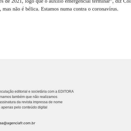
es de 2021, logo que o auxílio emergencial terminar”, diz Co
, mas não é bélica. Estamos numa contra o coronavírus.
culação editorial e societária com a EDITORA
rmamos também que não realizamos
ssinatura da revista impressa de nome
 apenas pelo conteúdo digital
nsa@agenciafr.com.br