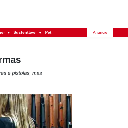
her
Sustentável
Pet
Anuncie
armas
res e pistolas, mas