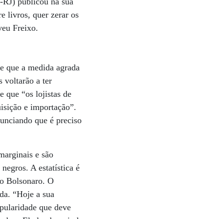
-RJ) publicou na sua
 livros, quer zerar os
veu Freixo.
de que a medida agrada
 voltarão a ter
 que “os lojistas de
isição e importação”.
unciando que é preciso
marginais e são
negros. A estatística é
no Bolsonaro. O
da. “Hoje a sua
pularidade que deve