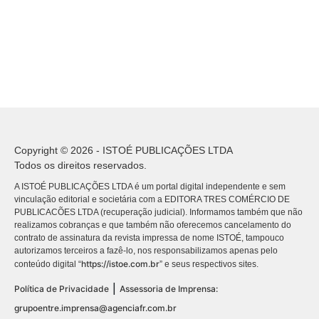
Copyright © 2026 - ISTOÉ PUBLICAÇÕES LTDA
Todos os direitos reservados.
A ISTOÉ PUBLICAÇÕES LTDA é um portal digital independente e sem
vinculação editorial e societária com a EDITORA TRES COMÉRCIO DE
PUBLICACÕES LTDA (recuperação judicial). Informamos também que não
realizamos cobranças e que também não oferecemos cancelamento do
contrato de assinatura da revista impressa de nome ISTOÉ, tampouco
autorizamos terceiros a fazê-lo, nos responsabilizamos apenas pelo
https://istoe.com.br
conteúdo digital “
” e seus respectivos sites.
|
Política de Privacidade
Assessoria de Imprensa:
grupoentre.imprensa@agenciafr.com.br