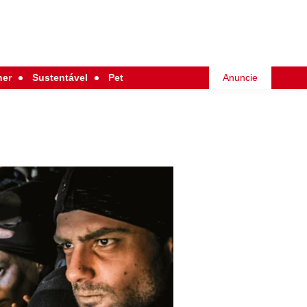
her
Sustentável
Pet
Anuncie