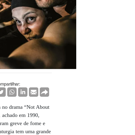
mpartilhar:
da no drama “Not About
o, achado em 1990,
eram greve de fome e
maturgia tem uma grande