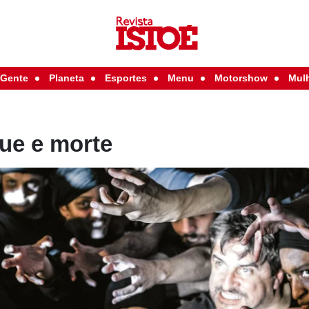
Gente
Planeta
Esportes
Menu
Motorshow
Mul
ue e morte