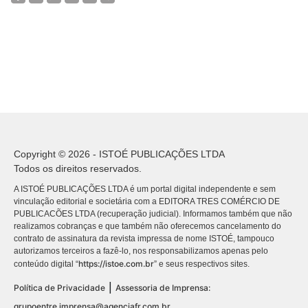
Copyright © 2026 - ISTOÉ PUBLICAÇÕES LTDA
Todos os direitos reservados.
A ISTOÉ PUBLICAÇÕES LTDA é um portal digital independente e sem
vinculação editorial e societária com a EDITORA TRES COMÉRCIO DE
PUBLICACÕES LTDA (recuperação judicial). Informamos também que não
realizamos cobranças e que também não oferecemos cancelamento do
contrato de assinatura da revista impressa de nome ISTOÉ, tampouco
autorizamos terceiros a fazê-lo, nos responsabilizamos apenas pelo
https://istoe.com.br
conteúdo digital “
” e seus respectivos sites.
|
Política de Privacidade
Assessoria de Imprensa:
grupoentre.imprensa@agenciafr.com.br