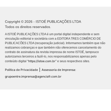
Copyright © 2026 - ISTOÉ PUBLICAÇÕES LTDA
Todos os direitos reservados.
A ISTOÉ PUBLICAÇÕES LTDA é um portal digital independente e sem
vinculação editorial e societária com a EDITORA TRES COMÉRCIO DE
PUBLICACÕES LTDA (recuperação judicial). Informamos também que não
realizamos cobranças e que também não oferecemos cancelamento do
contrato de assinatura da revista impressa de nome ISTOÉ, tampouco
autorizamos terceiros a fazê-lo, nos responsabilizamos apenas pelo
https://istoe.com.br
conteúdo digital “
” e seus respectivos sites.
|
Política de Privacidade
Assessoria de Imprensa:
grupoentre.imprensa@agenciafr.com.br