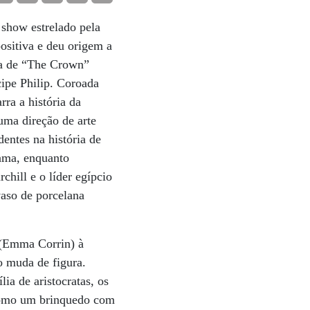
 show estrelado pela
ositiva e deu origem a
da de “The Crown”
ipe Philip. Coroada
ra a história da
uma direção de arte
entes na história de
rama, enquanto
hill e o líder egípcio
aso de porcelana
(Emma Corrin) à
so muda de figura.
ia de aristocratas, os
 como um brinquedo com