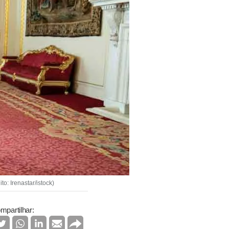
: Irenastar/istock)
mpartilhar: