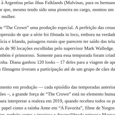
 à Argentina pelas ilhas Falklands (Malvinas, para os herman
atar que, mesmo tendo sido uma pioneira no cargo, montou um
 mulher.
 “The Crown” uma produção especial. A perfeição das cenas
pressão de que a série foi filmada in loco, embora na verdad
cia e Irlanda, paisagens rurais que parecem ter saído das tel
is de 90 locações escolhidas pelo supervisor Mark Walledge.
ambém é primoroso. Somente para essa temporada foram criad
ainha. Diana ganhou 120 looks – 17 deles para a viagem de ap
As filmagens tiveram a participação até de um grupo de cães da
timento em produção — cada episódio das temporadas anterio
ões –, a grande força de “The Crown” está no elemento huma
para interpretar a realeza em 2019, quando recebeu todos os p
eu papel como a rainha Anne em “A Favorita”, filme de Yorgo
r, perfeita como a invejosa e desequilibrada princesa Marga