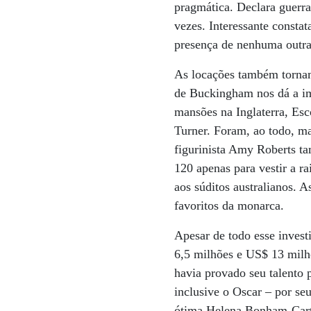
pragmática. Declara guerra
vezes. Interessante const
presença de nenhuma outra
As locações também tornam
de Buckingham nos dá a im
mansões na Inglaterra, Escó
Turner. Foram, ao todo, ma
figurinista Amy Roberts t
120 apenas para vestir a r
aos súditos australianos. 
favoritos da monarca.
Apesar de todo esse inves
6,5 milhões e US$ 13 milh
havia provado seu talento 
inclusive o Oscar – por s
ótima Helena Bonham-Carte