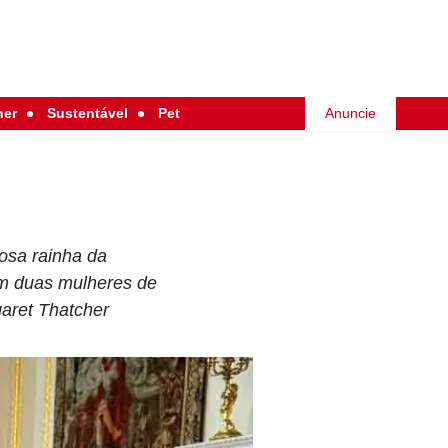
her
Sustentável
Pet
Anuncie
osa rainha da
com duas mulheres de
garet Thatcher