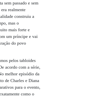
ota sem passado e sem
e era realmente
alidade construiu a
empo, mas o
ito mais forte e
com um príncipe e vai
iração do povo
mos pelos tabloides
 De acordo com a série,
No melhor episódio da
nto de Charles e Diana
rativos para o evento,
e exatamente como o