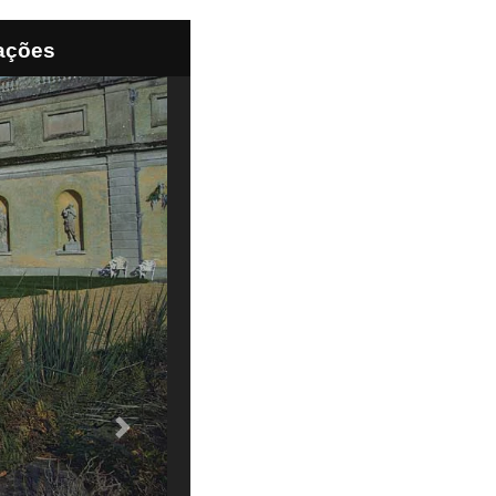
ações
Next