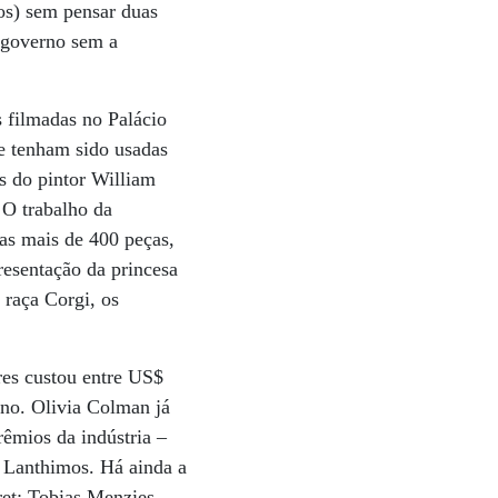
os) sem pensar duas
 governo sem a
 filmadas no Palácio
e tenham sido usadas
as do pintor William
 O trabalho da
as mais de 400 peças,
resentação da princesa
 raça Corgi, os
res custou entre US$
no. Olivia Colman já
rêmios da indústria –
s Lanthimos. Há ainda a
ret; Tobias Menzies,