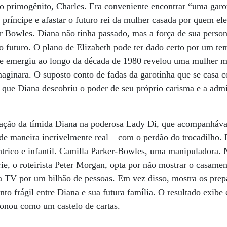
 o primogênito, Charles. Era conveniente encontrar “uma gar
 príncipe e afastar o futuro rei da mulher casada por quem el
 Bowles. Diana não tinha passado, mas a força de sua person
 no futuro. O plano de Elizabeth pode ter dado certo por um t
 emergiu ao longo da década de 1980 revelou uma mulher mu
maginara. O suposto conto de fadas da garotinha que se casa 
é que Diana descobriu o poder de seu próprio carisma e a adm
mação da tímida Diana na poderosa Lady Di, que acompanháva
 de maneira incrivelmente real – com o perdão do trocadilho.
trico e infantil. Camilla Parker-Bowles, uma manipuladora. 
rie, o roteirista Peter Morgan, opta por não mostrar o casame
a TV por um bilhão de pessoas. Em vez disso, mostra os prepa
ento frágil entre Diana e sua futura família. O resultado exib
onou como um castelo de cartas.