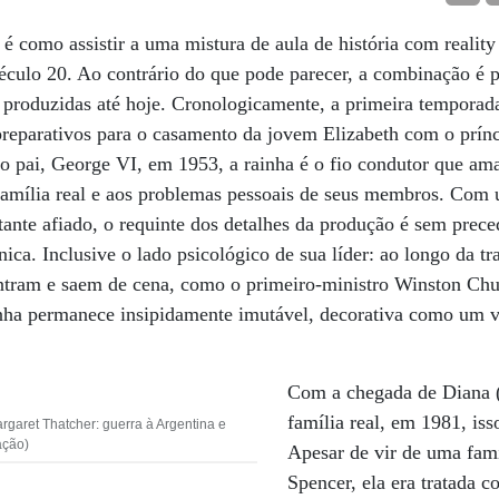
como assistir a uma mistura de aula de história com reality
éculo 20. Ao contrário do que pode parecer, a combinação é p
á produzidas até hoje. Cronologicamente, a primeira tempora
eparativos para o casamento da jovem Elizabeth com o prínc
o pai, George VI, em 1953, a rainha é o fio condutor que amar
 família real e aos problemas pessoais de seus membros. Com 
ante afiado, o requinte dos detalhes da produção é sem preced
ânica. Inclusive o lado psicológico de sua líder: ao longo da t
tram e saem de cena, como o primeiro-ministro Winston Churc
nha permanece insipidamente imutável, decorativa como um v
Com a chegada de Diana 
família real, em 1981, is
garet Thatcher: guerra à Argentina e
ação)
Apesar de vir de uma famíl
Spencer, ela era tratada