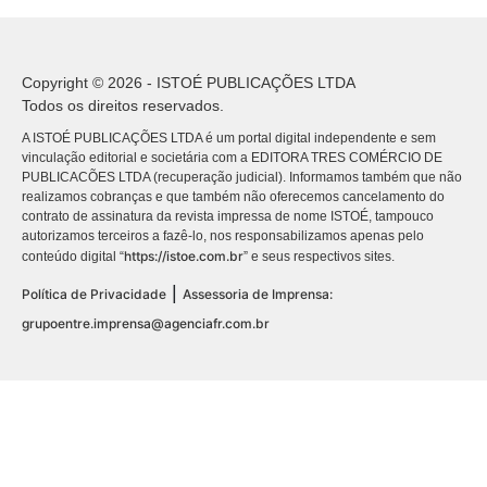
Copyright © 2026 - ISTOÉ PUBLICAÇÕES LTDA
Todos os direitos reservados.
A ISTOÉ PUBLICAÇÕES LTDA é um portal digital independente e sem
vinculação editorial e societária com a EDITORA TRES COMÉRCIO DE
PUBLICACÕES LTDA (recuperação judicial). Informamos também que não
realizamos cobranças e que também não oferecemos cancelamento do
contrato de assinatura da revista impressa de nome ISTOÉ, tampouco
autorizamos terceiros a fazê-lo, nos responsabilizamos apenas pelo
https://istoe.com.br
conteúdo digital “
” e seus respectivos sites.
|
Política de Privacidade
Assessoria de Imprensa:
grupoentre.imprensa@agenciafr.com.br