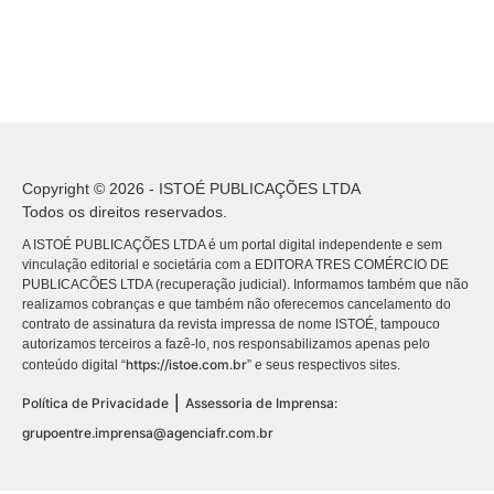
Copyright © 2026 - ISTOÉ PUBLICAÇÕES LTDA
Todos os direitos reservados.
A ISTOÉ PUBLICAÇÕES LTDA é um portal digital independente e sem
vinculação editorial e societária com a EDITORA TRES COMÉRCIO DE
PUBLICACÕES LTDA (recuperação judicial). Informamos também que não
realizamos cobranças e que também não oferecemos cancelamento do
contrato de assinatura da revista impressa de nome ISTOÉ, tampouco
autorizamos terceiros a fazê-lo, nos responsabilizamos apenas pelo
https://istoe.com.br
conteúdo digital “
” e seus respectivos sites.
|
Política de Privacidade
Assessoria de Imprensa:
grupoentre.imprensa@agenciafr.com.br