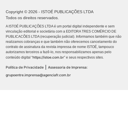
Copyright © 2026 - ISTOÉ PUBLICAÇÕES LTDA
Todos os direitos reservados.
A ISTOÉ PUBLICAÇÕES LTDA é um portal digital independente e sem
vinculação editorial e societária com a EDITORA TRES COMÉRCIO DE
PUBLICACÕES LTDA (recuperação judicial). Informamos também que não
realizamos cobranças e que também não oferecemos cancelamento do
contrato de assinatura da revista impressa de nome ISTOÉ, tampouco
autorizamos terceiros a fazê-lo, nos responsabilizamos apenas pelo
https://istoe.com.br
conteúdo digital “
” e seus respectivos sites.
|
Política de Privacidade
Assessoria de Imprensa:
grupoentre.imprensa@agenciafr.com.br