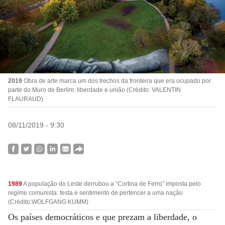
2019
Obra de arte marca um dos trechos da fronteira que era ocupado por
parte do Muro de Berlim: liberdade e união (Crédito: VALENTIN
FLAURAUD)
08/11/2019 - 9:30
1989
A população do Leste derrubou a “Cortina de Ferro” imposta pelo
regime comunista: festa e sentimento de pertencer a uma nação
(Crédito:WOLFGANG KUMM)
Os países democráticos e que prezam a liberdade, o