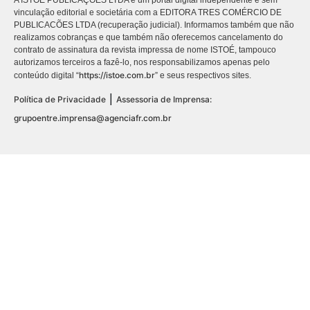
A ISTOÉ PUBLICAÇÕES LTDA é um portal digital independente e sem
vinculação editorial e societária com a EDITORA TRES COMÉRCIO DE
PUBLICACÕES LTDA (recuperação judicial). Informamos também que não
realizamos cobranças e que também não oferecemos cancelamento do
contrato de assinatura da revista impressa de nome ISTOÉ, tampouco
autorizamos terceiros a fazê-lo, nos responsabilizamos apenas pelo
https://istoe.com.br
conteúdo digital “
” e seus respectivos sites.
|
Política de Privacidade
Assessoria de Imprensa:
grupoentre.imprensa@agenciafr.com.br