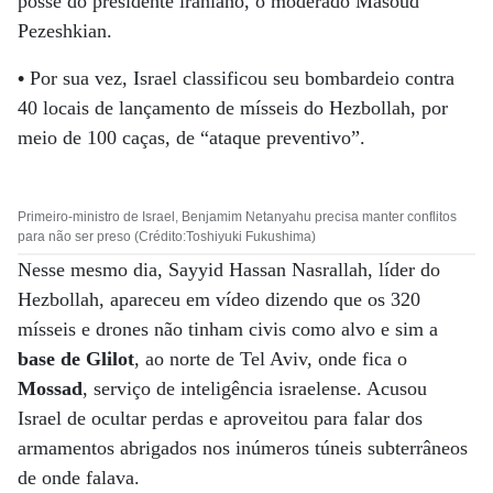
posse do presidente iraniano, o moderado Masoud
Pezeshkian.
•
Por sua vez, Israel classificou seu bombardeio contra
40 locais de lançamento de mísseis do Hezbollah, por
meio de 100 caças, de “ataque preventivo”.
Primeiro-ministro de Israel, Benjamim Netanyahu precisa manter conflitos
para não ser preso (Crédito:Toshiyuki Fukushima)
Nesse mesmo dia, Sayyid Hassan Nasrallah, líder do
Hezbollah, apareceu em vídeo dizendo que os 320
mísseis e drones não tinham civis como alvo e sim a
base de Glilot
, ao norte de Tel Aviv, onde fica o
Mossad
, serviço de inteligência israelense. Acusou
Israel de ocultar perdas e aproveitou para falar dos
armamentos abrigados nos inúmeros túneis subterrâneos
de onde falava.