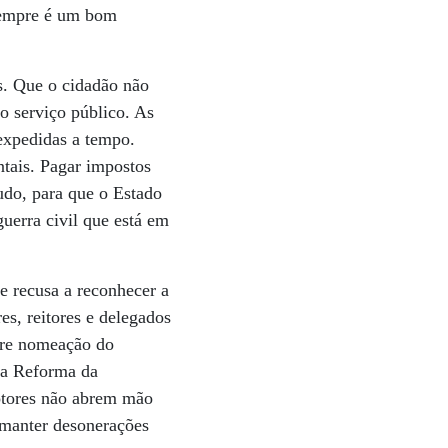
 sempre é um bom
os. Que o cidadão não
no serviço público. As
 expedidas a tempo.
ntais. Pagar impostos
udo, para que o Estado
uerra civil que está em
se recusa a reconhecer a
es, reitores e delegados
ivre nomeação do
 da Reforma da
motores não abrem mão
 manter desonerações