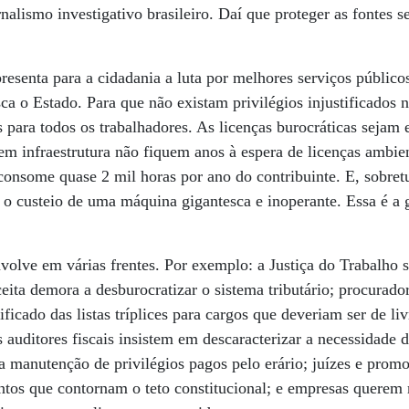
rnalismo investigativo brasileiro. Daí que proteger as fontes
presenta para a cidadania a luta por melhores serviços públic
ca o Estado. Para que não existam privilégios injustificados 
s para todos os trabalhadores. As licenças burocráticas sejam
em infraestrutura não fiquem anos à espera de licenças ambie
onsome quase 2 mil horas por ano do contribuinte. E, sobret
 custeio de uma máquina gigantesca e inoperante. Essa é a g
nvolve em várias frentes. Por exemplo: a Justiça do Trabalho 
ita demora a desburocratizar o sistema tributário; procurador
tificado das listas tríplices para cargos que deveriam ser de l
s auditores fiscais insistem em descaracterizar a necessidade
a manutenção de privilégios pagos pelo erário; juízes e pro
ntos que contornam o teto constitucional; e empresas querem