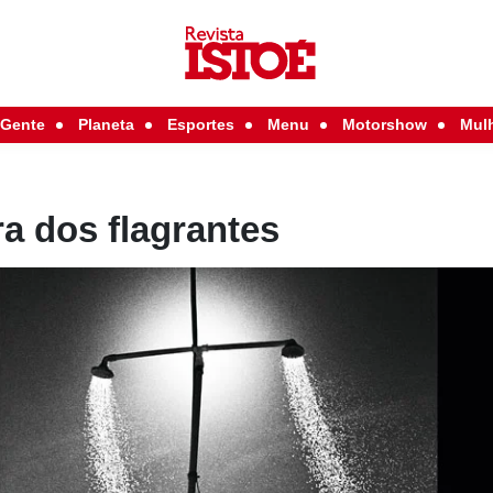
Gente
Planeta
Esportes
Menu
Motorshow
Mul
ra dos flagrantes