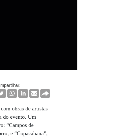
mpartilhar:
 com obras de artistas
ora do evento. Um
iro: “Campos de
orro; e “Copacabana”,