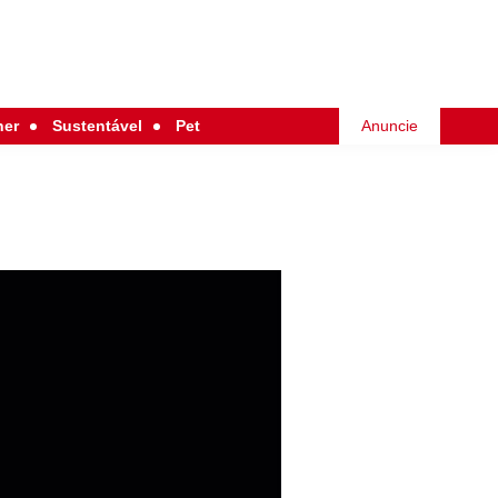
her
Sustentável
Pet
Anuncie