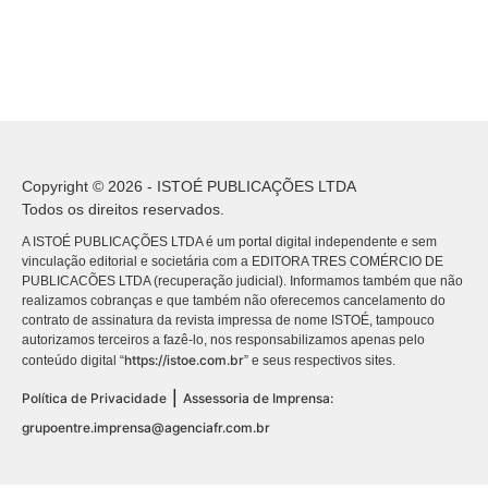
Copyright © 2026 - ISTOÉ PUBLICAÇÕES LTDA
Todos os direitos reservados.
A ISTOÉ PUBLICAÇÕES LTDA é um portal digital independente e sem
vinculação editorial e societária com a EDITORA TRES COMÉRCIO DE
PUBLICACÕES LTDA (recuperação judicial). Informamos também que não
realizamos cobranças e que também não oferecemos cancelamento do
contrato de assinatura da revista impressa de nome ISTOÉ, tampouco
autorizamos terceiros a fazê-lo, nos responsabilizamos apenas pelo
https://istoe.com.br
conteúdo digital “
” e seus respectivos sites.
|
Política de Privacidade
Assessoria de Imprensa:
grupoentre.imprensa@agenciafr.com.br