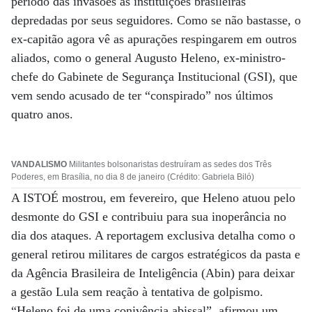
período das invasões às instituições brasileiras
depredadas por seus seguidores. Como se não bastasse, o
ex-capitão agora vê as apurações respingarem em outros
aliados, como o general Augusto Heleno, ex-ministro-
chefe do Gabinete de Segurança Institucional (GSI), que
vem sendo acusado de ter “conspirado” nos últimos
quatro anos.
VANDALISMO
Militantes bolsonaristas destruíram as sedes dos Três
Poderes, em Brasília, no dia 8 de janeiro (Crédito: Gabriela Biló)
A ISTOÉ mostrou, em fevereiro, que Heleno atuou pelo
desmonte do GSI e contribuiu para sua inoperância no
dia dos ataques. A reportagem exclusiva detalha como o
general retirou militares de cargos estratégicos da pasta e
da Agência Brasileira de Inteligência (Abin) para deixar
a gestão Lula sem reação à tentativa de golpismo.
“Heleno foi de uma conivência abissal”, afirmou um