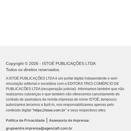
Copyright © 2026 - ISTOÉ PUBLICAÇÕES LTDA
Todos os direitos reservados.
A ISTOÉ PUBLICAÇÕES LTDA é um portal digital independente e sem
vinculação editorial e societária com a EDITORA TRES COMÉRCIO DE
PUBLICACÕES LTDA (recuperação judicial). Informamos também que não
realizamos cobranças e que também não oferecemos cancelamento do
contrato de assinatura da revista impressa de nome ISTOÉ, tampouco
autorizamos terceiros a fazê-lo, nos responsabilizamos apenas pelo
https://istoe.com.br
conteúdo digital “
” e seus respectivos sites.
|
Política de Privacidade
Assessoria de Imprensa:
grupoentre.imprensa@agenciafr.com.br