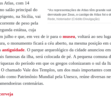
us Atlas, com 14
 no salão principal do
“As representações de Atlas têm grande val
derrotado por Zeus, o castigo de Atlas foi o 
gento, na Sicília, vai
Rede, historiador (Crédito:Divulgação)
corrente de peso pela
egunda estátua, cuja
em julho e que, em vez de ir para o
museu
, voltará ao seu lug
ura, o monumento ficará a céu aberto, na mesma posição em 
na
antiguidade
. O parque arqueológico da cidade anunciou em
ais famosas da ilha, será colocada de pé. A pequena comuna 
riquezas do período em que os gregos colonizaram o sul da Itál
 O chamado Vale dos Templos, um dos mais importantes com
ido como Patrimônio Mundial pela Unesco, reúne diversas ne
 amendoeiras centenárias.
 cerveja