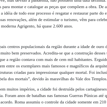
ve, mas devido à pandemia, não possuem uma data definida.
os para montar e catalogar as peças que compõem a obra. De a
 a idéia de todo esse processo é resgatar e restaurar parte do 
sas renovações, além de estimular o turismo, vêm para celebr
a moderna Agrigento, há quase 2.600 anos.
pais centros populacionais da região durante a idade de ouro 
 muito bem preservados. Acredita-se que a construção desses
ue a região contava com mais de cem mil habitantes. Ergui
em entre os exemplares mais famosos e magníficos da arquite
truturas criadas para impressionar qualquer mortal. Foi inclu
bela dos mortais”, devido às maravilhas do Vale dos Templos
em muitos impérios, a cidade foi destruída pelos cartaginese
a. Foram anos de batalhas nas famosas Guerras Púnicas até q
cordo. Roma assumiu o controle da cidade somente em 210 