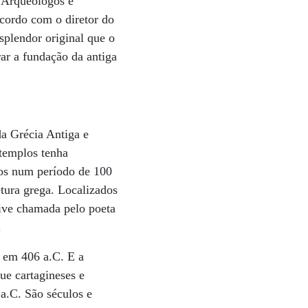
 Arqueólogos e
cordo com o diretor do
esplendor original que o
ar a fundação da antiga
da Grécia Antiga e
 templos tenha
dos num período de 100
tura grega. Localizados
sive chamada pelo poeta
.
s em 406 a.C. E a
ue cartagineses e
a.C. São séculos e