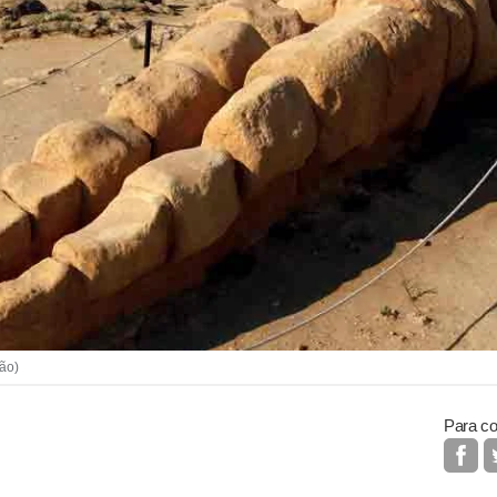
ção)
Para co