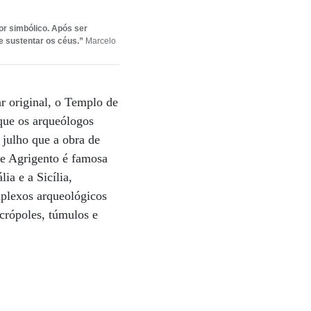
or simbólico. Após ser
de sustentar os céus.”
Marcelo
ar original, o Templo de
que os arqueólogos
 julho que a obra de
de Agrigento é famosa
ia e a Sicília,
plexos arqueológicos
crópoles, túmulos e