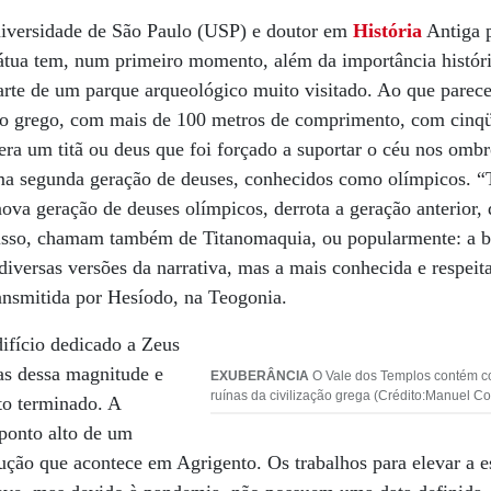
iversidade de São Paulo (USP) e doutor em
História
Antiga 
tátua tem, num primeiro momento, além da importância históri
parte de um parque arqueológico muito visitado. Ao que parece
o grego, com mais de 100 metros de comprimento, com cinqüe
era um titã ou deus que foi forçado a suportar o céu nos ombr
ma segunda geração de deuses, conhecidos como olímpicos. “T
nova geração de deuses olímpicos, derrota a geração anterior, 
r isso, chamam também de Titanomaquia, ou popularmente: a ba
iversas versões da narrativa, mas a mais conhecida e respeita
ransmitida por Hesíodo, na Teogonia.
difício dedicado a Zeus
as dessa magnitude e
EXUBERÂNCIA
O Vale dos Templos contém c
ruínas da civilização grega (Crédito:Manuel C
to terminado. A
 ponto alto de um
ução que acontece em Agrigento. Os trabalhos para elevar a e