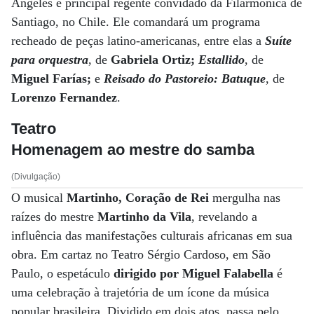
Angeles e principal regente convidado da Filarmônica de
Santiago, no Chile. Ele comandará um programa
recheado de peças latino-americanas, entre elas a
Suíte
para orquestra
, de
Gabriela Ortiz;
Estallido
, de
Miguel Farías;
e
Reisado do Pastoreio
: Batuque
, de
Lorenzo Fernandez
.
Teatro
Homenagem ao mestre do samba
(Divulgação)
O musical
Martinho, Coração de Rei
mergulha nas
raízes do mestre
Martinho da Vila
, revelando a
influência das manifestações culturais africanas em sua
obra. Em cartaz no Teatro Sérgio Cardoso, em São
Paulo, o espetáculo
dirigido por Miguel Falabella
é
uma celebração à trajetória de um ícone da música
popular brasileira. Dividido em dois atos, passa pelo