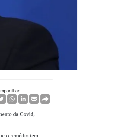
mpartilhar:
amento da Covid,
que o remédio tem