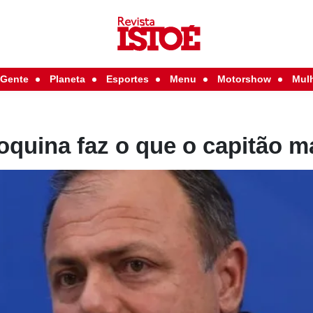
Gente
Planeta
Esportes
Menu
Motorshow
Mul
oquina faz o que o capitão 