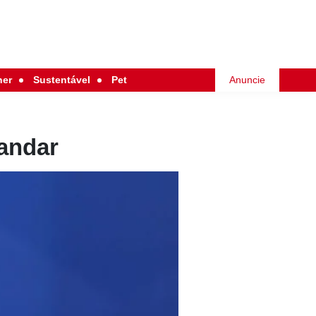
her
Sustentável
Pet
Anuncie
mandar