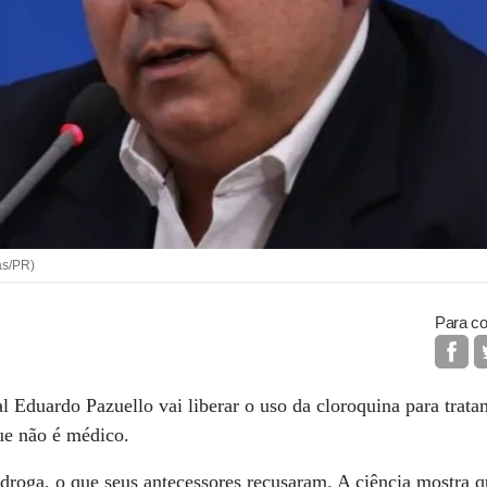
as/PR)
Para co
al Eduardo Pazuello vai liberar o uso da cloroquina para trat
ue não é médico.
droga, o que seus antecessores recusaram. A ciência mostra 