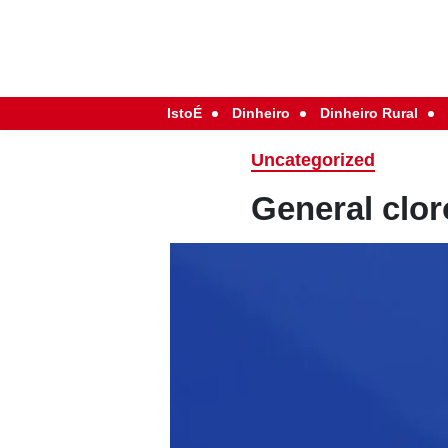
IstoÉ
Dinheiro
Dinheiro Rural
Uncategorized
General clor