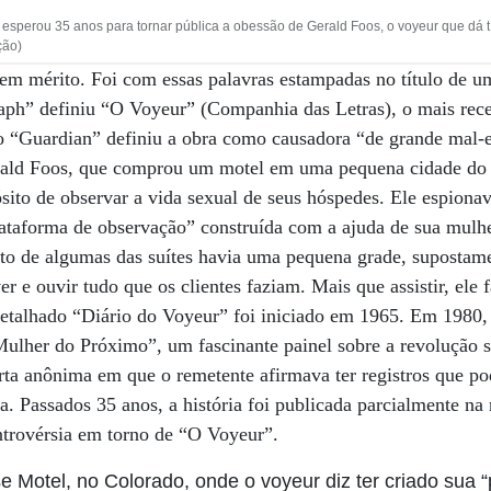
sperou 35 anos para tornar pública a obessão de Gerald Foos, o voyeur que dá tít
ção)
sem mérito. Foi com essas palavras estampadas no título de um
raph” definiu “O Voyeur” (Companhia das Letras), o mais rec
o “Guardian” definiu a obra como causadora “de grande mal-e
Gerald Foos, que comprou um motel em uma pequena cidade do
ito de observar a vida sexual de seus hóspedes. Ele espionav
lataforma de observação” construída com a ajuda de sua mulh
o de algumas das suítes havia uma pequena grade, supostame
er e ouvir tudo que os clientes faziam. Mais que assistir, ele 
 detalhado “Diário do Voyeur” foi iniciado em 1965. Em 1980
Mulher do Próximo”, um fascinante painel sobre a revolução 
ta anônima em que o remetente afirmava ter registros que po
a. Passados 35 anos, a história foi publicada parcialmente na
ntrovérsia em torno de “O Voyeur”.