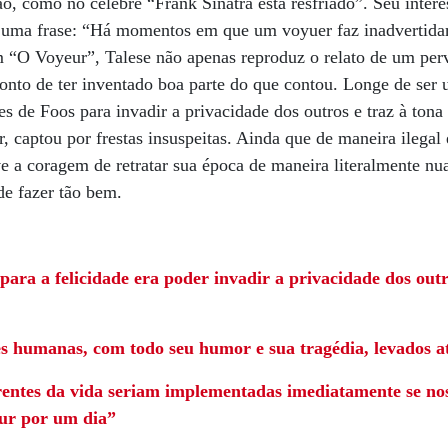
o, como no célebre “Frank Sinatra está resfriado”. Seu interes
 uma frase: “Há momentos em que um voyuer faz inadvertida
em “O Voyeur”, Talese não apenas reproduz o relato de um per
to de ter inventado boa parte do que contou. Longe de ser 
s de Foos para invadir a privacidade dos outros e traz à tona
r, captou por frestas insuspeitas. Ainda que de maneira ilega
e a coragem de retratar sua época de maneira literalmente n
de fazer tão bem.
para a felicidade era poder invadir a privacidade dos out
s humanas, com todo seu humor e sua tragédia, levados a
entes da vida seriam implementadas imediatamente se noss
eur por um dia”