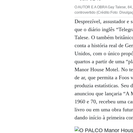
O AUTOR E A OBRA Gay Talese, 84, e
controvertido (Crédito:Foto: Divulga
Desprezível, assustador e 
que o diário inglês “Teleg
Talese. O também britânic
conta a história real de 
Unidos, com o único propós
quartos a partir de uma “p
Manor House Motel. No tet
de ar, que permita a Foos v
produzia estatísticas. Seu
anunciou que lançaria “A 
1960 e 70, recebeu uma car
livro ou em uma obra futur
dando início à primeira co