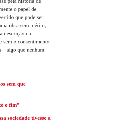
se pela história de
mente o papel de
vertido que pode ser
uma obra sem mérito,
 a descrição da
l e sem o consentimento
ua – algo que nenhum
ros sem que
té o fim”
a sociedade tivesse a