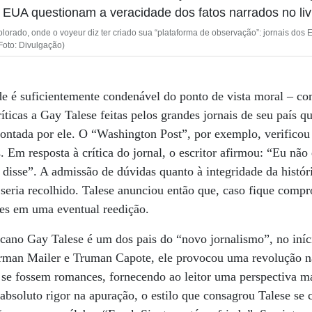
rado, onde o voyeur diz ter criado sua “plataforma de observação”: jornais dos
:Foto: Divulgação)
ade é suficientemente condenável do ponto de vista moral – 
críticas a Gay Talese feitas pelos grandes jornais de seu país
 contada por ele. O “Washington Post”, por exemplo, verificou
 Em resposta à crítica do jornal, o escritor afirmou: “Eu não 
disse”. A admissão de dúvidas quanto à integridade da históri
 seria recolhido. Talese anunciou então que, caso fique compr
ões em uma eventual reedição.
cano Gay Talese é um dos pais do “novo jornalismo”, no iníc
man Mailer e Truman Capote, ele provocou uma revolução n
se fossem romances, fornecendo ao leitor uma perspectiva ma
soluto rigor na apuração, o estilo que consagrou Talese se c