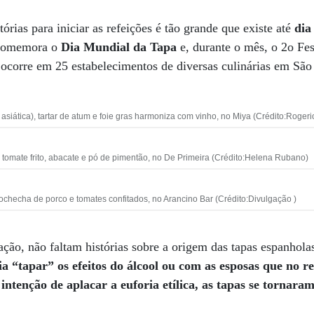
tórias para iniciar as refeições é tão grande que existe até
dia
 comemora o
Dia Mundial da Tapa
e, durante o mês, o 2o Fes
ocorre em 25 estabelecimentos de diversas culinárias em São
 asiática), tartar de atum e foie gras harmoniza com vinho, no Miya (Crédito:Roger
om tomate frito, abacate e pó de pimentão, no De Primeira (Crédito:Helena Rubano)
bochecha de porco e tomates confitados, no Arancino Bar (Crédito:Divulgação )
ção, não faltam histórias sobre a origem das tapas espanhola
ia “tapar” os efeitos do álcool ou com as esposas que no 
ntenção de aplacar a euforia etílica, as tapas se tornara