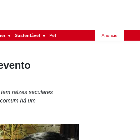
her
Sustentável
Pet
Anuncie
evento
s tem raízes seculares
Em comum há um