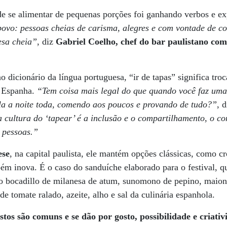
de se alimentar de pequenas porções foi ganhando verbos e ex
ovo: pessoas cheias de carisma, alegres e com vontade de co
esa cheia”
, diz
Gabriel Coelho, chef do bar paulistano co
 dicionário da língua portuguesa, “ir de tapas” significa tro
a Espanha.
“Tem coisa mais legal do que quando você faz uma
ela a noite toda, comendo aos poucos e provando de tudo?”
, 
 cultura do ‘tapear’ é a inclusão e o compartilhamento, o c
 pessoas.”
ese
, na capital paulista, ele mantém opções clássicas, como c
mbém inova. É o caso do sanduíche elaborado para o festival, q
o bocadillo de milanesa de atum, sunomono de pepino, maione
e tomate ralado, azeite, alho e sal da culinária espanhola.
stos são comuns e se dão por gosto, possibilidade e criativ