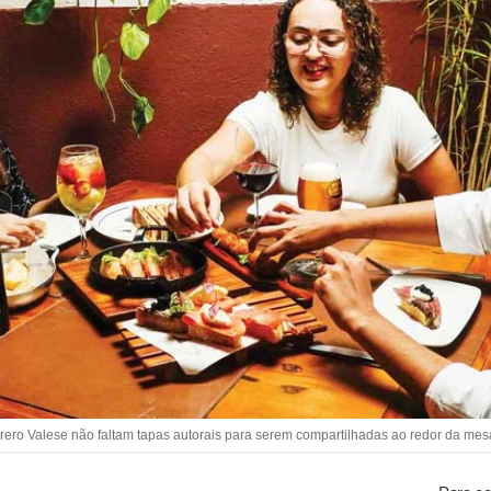
orero Valese não faltam tapas autorais para serem compartilhadas ao redor da mes