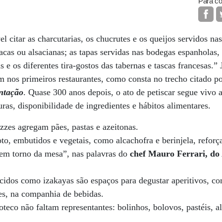
Para co
vel citar as charcutarias, os chucrutes e os queijos servidos na
íacas ou alsacianas; as tapas servidas nas bodegas espanholas
s e os diferentes tira-gostos das tabernas e tascas francesas.” 
m nos primeiros restaurantes, como consta no trecho citado p
ntação
. Quase 300 anos depois, o ato de petiscar segue vivo
uras, disponibilidade de ingredientes e hábitos alimentares.
zes agregam pães, pastas e azeitonas.
oto, embutidos e vegetais, como alcachofra e berinjela, refor
 em torno da mesa”, nas palavras do
chef Mauro Ferrari, do
cidos como izakayas são espaços para degustar aperitivos, c
es, na companhia de bebidas.
oteco não faltam representantes: bolinhos, bolovos, pastéis, 
.