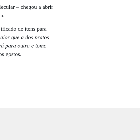
ecular – chegou a abrir
na.
ficado de itens para
aior que a dos pratos
vá para outra e tome
os gostos.