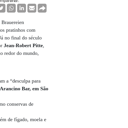
mpartilhar:
s Brauereien
, os pratinhos com
Já no final do século
or
Jean-Robert Pitte
,
 ao redor do mundo,
çam a “desculpa para
 Arancino Bar, em São
omo conservas de
além de fígado, moela e