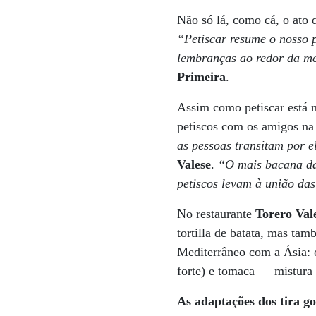
Não só lá, como cá, o ato 
“Petiscar resume o nosso p
lembranças ao redor da m
Primeira
.
Assim como petiscar está no
petiscos com os amigos n
as pessoas transitam por 
Valese
.
“O mais bacana da
petiscos levam à união das
No restaurante
Torero Val
tortilla de batata, mas ta
Mediterrâneo com a Ásia: 
forte) e tomaca — mistura d
As adaptações dos tira go