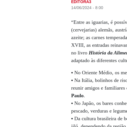
EDITORA3
14/06/2024 - 8:00
“Entre as iguarias, é possí
(cervejarias) alemãs, austr
azeite; as carnes temperada
XVIII, as entradas reinava
no livro
História da Alime
adaptado às diferentes cult
•
No Oriente Médio, os mez
•
Na Itália, bolinhos de ris
reunir amigos e familiares
Paulo
.
•
No Japão, os bares conhe
pescado, verduras e legum
•
Da cultura brasileira de b
jiló, dependendo da região