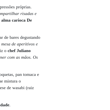
pressões próprias.
mpartilhar risadas e
m alma carioca De
car de bares degustando
 mesa de aperitivos e
diz o
chef Juliano
omer com as mãos. Os
roquetas, pan tomaca e
ue mistura o
se de wasabi (raiz
idade
.