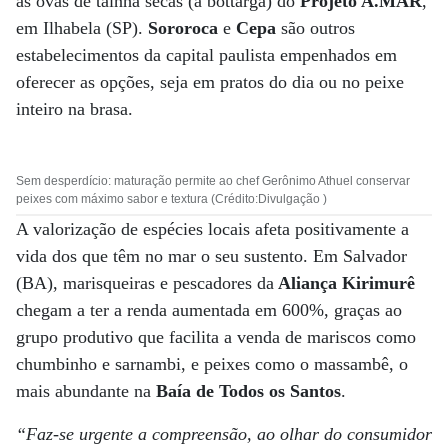
as ovas de tainha secas (a bottarga) do
Projeto A.MAR
,
em Ilhabela (SP).
Sororoca
e
Cepa
são outros
estabelecimentos da capital paulista empenhados em
oferecer as opções, seja em pratos do dia ou no peixe
inteiro na brasa.
Sem desperdício: maturação permite ao chef Gerônimo Athuel conservar
peixes com máximo sabor e textura (Crédito:Divulgação )
A valorização de espécies locais afeta positivamente a
vida dos que têm no mar o seu sustento. Em Salvador
(BA), marisqueiras e pescadores da
Aliança Kirimurê
chegam a ter a renda aumentada em 600%, graças ao
grupo produtivo que facilita a venda de mariscos como
chumbinho e sarnambi, e peixes como o massambê, o
mais abundante na
Baía de Todos os Santos
.
“Faz-se urgente a compreensão, ao olhar do consumidor