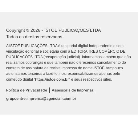
Copyright © 2026 - ISTOÉ PUBLICAÇÕES LTDA
Todos os direitos reservados.
A ISTOÉ PUBLICAÇÕES LTDA é um portal digital independente e sem
vinculação editorial e societária com a EDITORA TRES COMÉRCIO DE
PUBLICACÕES LTDA (recuperação judicial). Informamos também que não
realizamos cobranças e que também não oferecemos cancelamento do
contrato de assinatura da revista impressa de nome ISTOÉ, tampouco
autorizamos terceiros a fazê-lo, nos responsabilizamos apenas pelo
https://istoe.com.br
conteúdo digital “
” e seus respectivos sites.
|
Política de Privacidade
Assessoria de Imprensa:
grupoentre.imprensa@agenciafr.com.br