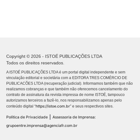
Copyright © 2026 - ISTOÉ PUBLICAÇÕES LTDA
Todos os direitos reservados.
A ISTOÉ PUBLICAÇÕES LTDA é um portal digital independente e sem
vinculação editorial e societária com a EDITORA TRES COMÉRCIO DE
PUBLICACÕES LTDA (recuperação judicial). Informamos também que não
realizamos cobranças e que também não oferecemos cancelamento do
contrato de assinatura da revista impressa de nome ISTOÉ, tampouco
autorizamos terceiros a fazê-lo, nos responsabilizamos apenas pelo
https://istoe.com.br
conteúdo digital “
” e seus respectivos sites.
|
Política de Privacidade
Assessoria de Imprensa:
grupoentre.imprensa@agenciafr.com.br