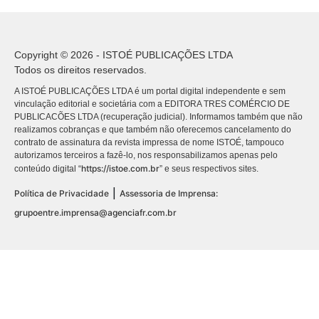
Copyright © 2026 - ISTOÉ PUBLICAÇÕES LTDA
Todos os direitos reservados.
A ISTOÉ PUBLICAÇÕES LTDA é um portal digital independente e sem
vinculação editorial e societária com a EDITORA TRES COMÉRCIO DE
PUBLICACÕES LTDA (recuperação judicial). Informamos também que não
realizamos cobranças e que também não oferecemos cancelamento do
contrato de assinatura da revista impressa de nome ISTOÉ, tampouco
autorizamos terceiros a fazê-lo, nos responsabilizamos apenas pelo
https://istoe.com.br
conteúdo digital “
” e seus respectivos sites.
|
Política de Privacidade
Assessoria de Imprensa:
grupoentre.imprensa@agenciafr.com.br